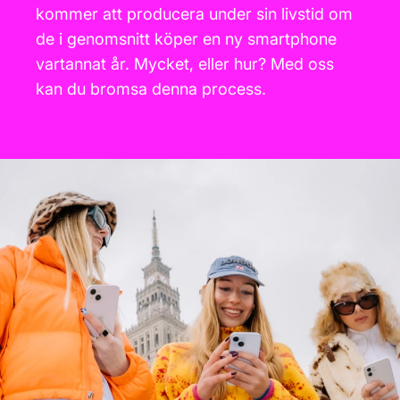
kommer att producera under sin livstid om
de i genomsnitt köper en ny smartphone
vartannat år. Mycket, eller hur? Med oss
kan du bromsa denna process.