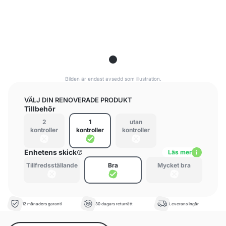
Bilden är endast avsedd som illustration.
VÄLJ DIN RENOVERADE PRODUKT
Tillbehör
2
1
utan
kontroller
kontroller
kontroller
Enhetens skick
Läs mer
Tillfredsställande
Bra
Mycket bra
12 månaders garanti
30 dagars returrätt
Leverans ingår