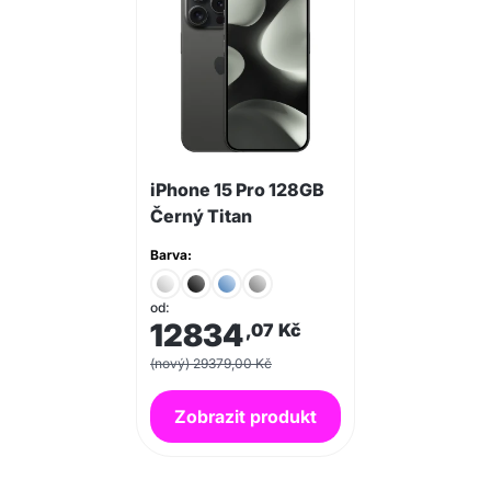
iPhone 15 Pro 128GB
Černý Titan
Barva:
od:
12834
,07
Kč
(nový) 29379,00 Kč
Zobrazit produkt