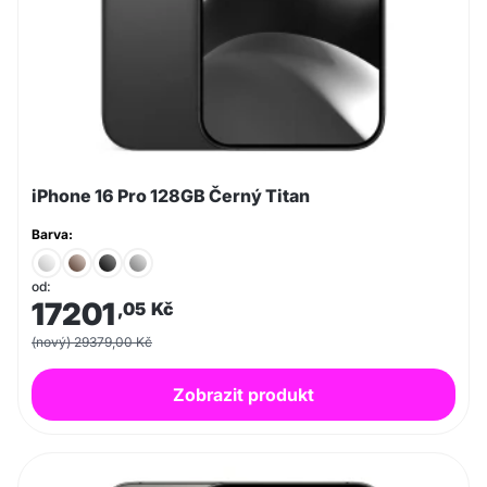
iPhone 16 Pro 128GB Černý Titan
Barva:
od:
17201
,05
Kč
(nový) 29379,00 Kč
Zobrazit produkt