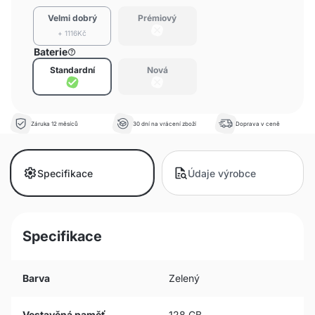
Velmi dobrý
Prémiový
+ 1116Kč
Baterie
Standardní
Nová
Záruka 12 měsíců
30 dní na vrácení zboží
Doprava v ceně
Specifikace
Údaje výrobce
Specifikace
Barva
Zelený
Vestavěná paměť
128 GB