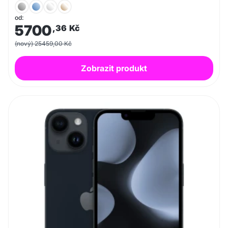
od:
5700
,36
Kč
(nový) 25459,00 Kč
Zobrazit produkt