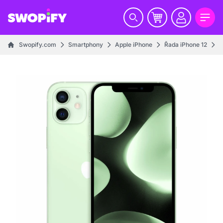
Swopify.com
Smartphony
Apple iPhone
Řada iPhone 12
i