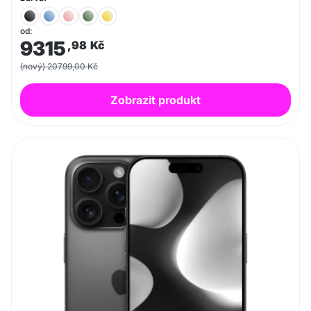
od:
9315
,98
Kč
(nový) 20799,00 Kč
Zobrazit produkt