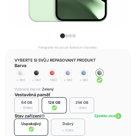
Fotografie má pouze ilustrační charakter.
VYBERTE SI SVŮJ REPASOVANÝ PRODUKT
Barva
+ 0Kč
+ 0Kč
- 13Kč
+ 0Kč
+ 0Kč
Vybraná barva:
Zelený
Vestavěná paměť
64 GB
128 GB
256 GB
- 1019Kč
- 93Kč
Stav zařízení
Zjistěte více
Uspokojivý
Dobrý
+ 173Kč