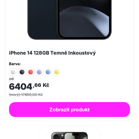
iPhone 14 128GB Temně Inkoustový
Barva:
od:
6404
,66
Kč
(nový) 17859,00 Kč
Zobrazit produkt