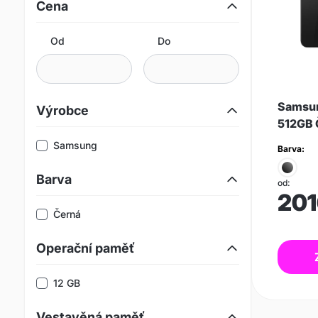
Cena
Od
Do
Samsun
Výrobce
512GB 
Samsung
Barva:
Barva
od:
20
Černá
Operační paměť
12 GB
Vestavěná paměť