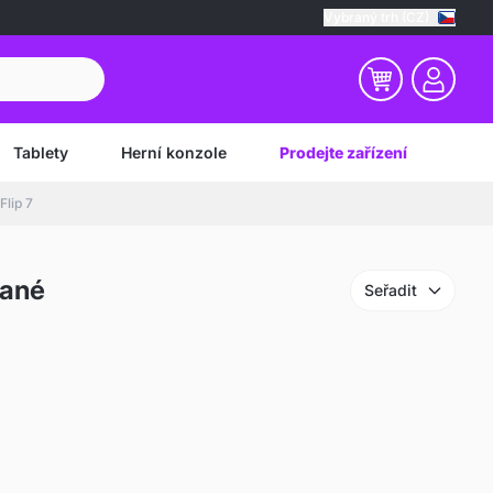
Vybraný trh (CZ)
Tablety
Herní konzole
Prodejte zařízení
lip 7
vané
Seřadit