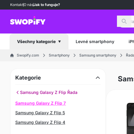
Kontakt
O nás
Jak to funguje?
Hled
Levné smartphony
iP
Všechny kategorie
Swopify.com
Smartphony
Samsung smartphony
Řada
Kategorie
Sams
Samsung Galaxy Z Flip Řada
Samsung Galaxy Z Flip 7
Samsung Galaxy Z Flip 5
Samsung Galaxy Z Flip 4