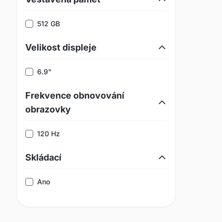
512 GB
Velikost displeje
6.9"
Frekvence obnovování
obrazovky
120 Hz
Skládací
Ano