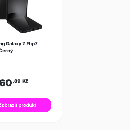
g Galaxy Z Flip7
Černý
160
,89
Kč
Zobrazit produkt