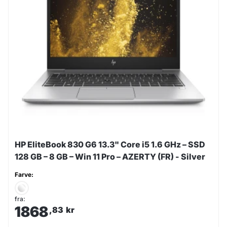
HP EliteBook 830 G6 13.3" Core i5 1.6 GHz – SSD
128 GB – 8 GB – Win 11 Pro – AZERTY (FR) - Silver
Farve:
fra:
1868
,83
kr