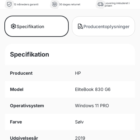
Levering inkluderet i
12 måneders garanti
30 dages returret
prisen
Specifikation
Producentoplysninger
Specifikation
Producent
HP
Model
EliteBook 830 G6
Operativsystem
Windows 11 PRO
Farve
Sølv
Udgivelsesår
2019