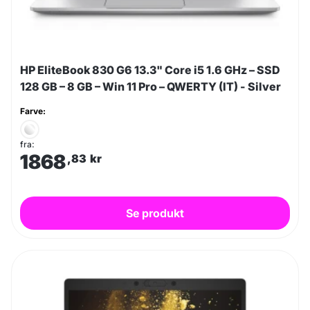
HP EliteBook 830 G6 13.3" Core i5 1.6 GHz – SSD
128 GB – 8 GB – Win 11 Pro – QWERTY (IT) - Silver
Farve:
fra:
1868
,83
kr
Se produkt