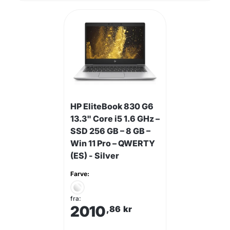
HP EliteBook 830 G6
13.3" Core i5 1.6 GHz –
SSD 256 GB – 8 GB –
Win 11 Pro – QWERTY
(ES) - Silver
Farve:
fra:
2010
,86
kr