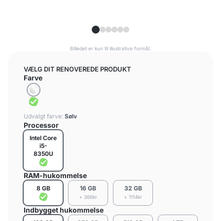
Billedet er kun til illustrative formål.
VÆLG DIT RENOVEREDE PRODUKT
Farve
Udvalgt farve:
Sølv
Processor
Intel Core
i5-
8350U
RAM-hukommelse
8 GB
16 GB
32 GB
+ 366kr
+ 1114kr
Indbygget hukommelse