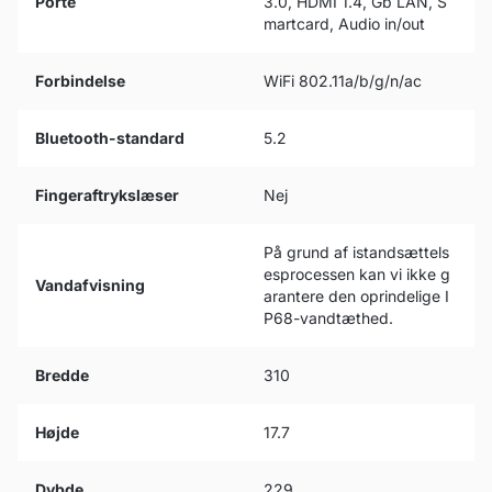
Porte
3.0, HDMI 1.4, Gb LAN, S
martcard, Audio in/out
Forbindelse
WiFi 802.11a/b/g/n/ac
Bluetooth-standard
5.2
Fingeraftrykslæser
Nej
På grund af istandsættels
esprocessen kan vi ikke g
Vandafvisning
arantere den oprindelige I
P68-vandtæthed.
Bredde
310
Højde
17.7
Dybde
229