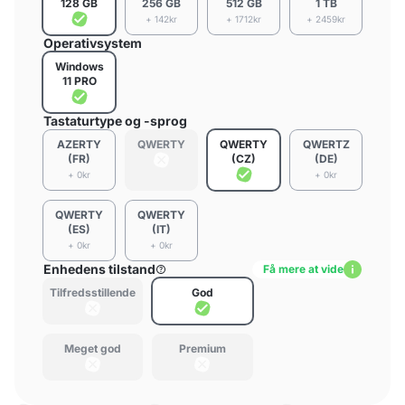
128 GB
256 GB
512 GB
1 TB
+ 142kr
+ 1712kr
+ 2459kr
Operativsystem
Windows
11 PRO
Tastaturtype og -sprog
AZERTY
QWERTY
QWERTY
QWERTZ
(FR)
(CZ)
(DE)
+ 0kr
+ 0kr
QWERTY
QWERTY
(ES)
(IT)
+ 0kr
+ 0kr
Enhedens tilstand
Få mere at vide
Tilfredsstillende
God
Meget god
Premium