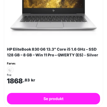
HP EliteBook 830 G6 13.3" Core i5 1.6 GHz – SSD
128 GB – 8 GB – Win 11 Pro – QWERTY (ES) - Silver
Farve:
fra:
1868
,83
kr
Se produkt