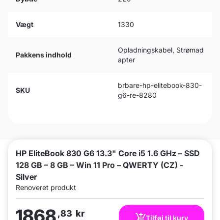
Vægt
1330
Opladningskabel, Strømad
Pakkens indhold
apter
brbare-hp-elitebook-830-
SKU
g6-re-8280
HP EliteBook 830 G6 13.3" Core i5 1.6 GHz – SSD
128 GB – 8 GB – Win 11 Pro – QWERTY (CZ) -
Silver
Renoveret produkt
1868
,83
kr
Tilføj til kurv