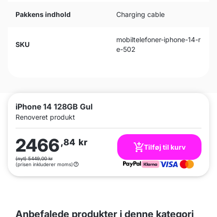
Pakkens indhold
Charging cable
mobiltelefoner-iphone-14-r
SKU
e-502
iPhone 14 128GB Gul
Renoveret produkt
2466
,84
kr
Tilføj til kurv
(nyt) 5449,00 kr
(prisen inkluderer moms)
Anbefalede produkter i denne kategori