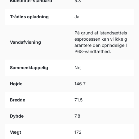
Bluetooth-standard
5.3
Trådløs opladning
Ja
På grund af istandsættels
esprocessen kan vi ikke g
Vandafvisning
arantere den oprindelige I
P68-vandtæthed.
Sammenklappelig
Nej
Højde
146.7
Bredde
71.5
Dybde
7.8
Vægt
172