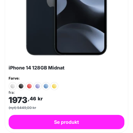
iPhone 14 128GB Midnat
Farve:
fra:
1973
,46
kr
(nyt) 5449,00 kr
Se produkt