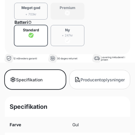
Meget god
Premium
+ 703kr
Batteri
Standard
Ny
+ 247kr
Levering inkluderet i
12 måneders garanti
30 dages returret
prisen
Specifikation
Producentoplysninger
Specifikation
Farve
Gul