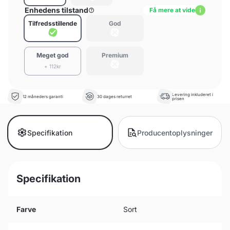
Enhedens tilstand
Få mere at vide
Tilfredsstillende
God
Meget god
Premium
+ 112kr
Levering inkluderet i
12 måneders garanti
30 dages returret
prisen
Specifikation
Producentoplysninger
Specifikation
Farve
Sort