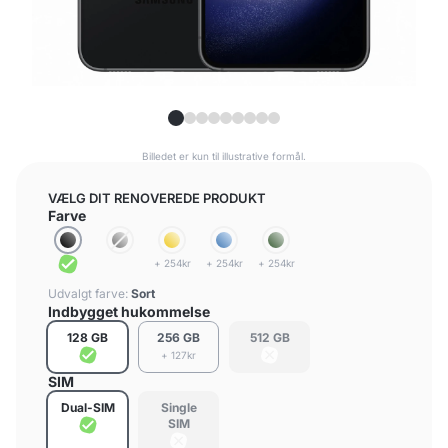
Billedet er kun til illustrative formål.
VÆLG DIT RENOVEREDE PRODUKT
Farve
+ 254kr
+ 254kr
+ 254kr
Udvalgt farve:
Sort
Indbygget hukommelse
128 GB
256 GB
512 GB
+ 127kr
SIM
Dual-SIM
Single
SIM