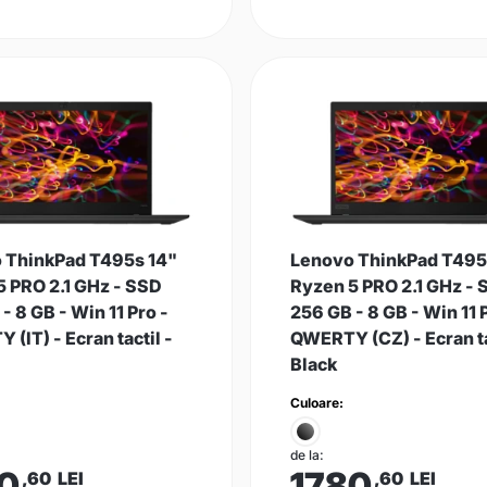
 ThinkPad T495s 14"
Lenovo ThinkPad T495
5 PRO 2.1 GHz - SSD
Ryzen 5 PRO 2.1 GHz -
- 8 GB - Win 11 Pro -
256 GB - 8 GB - Win 11 
(IT) - Ecran tactil -
QWERTY (CZ) - Ecran ta
Black
Culoare:
de la:
0
1780
,60
LEI
,60
LEI