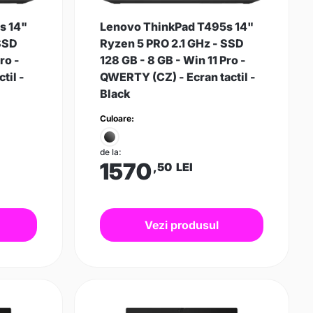
s 14"
Lenovo ThinkPad T495s 14"
 SSD
Ryzen 5 PRO 2.1 GHz - SSD
ro -
128 GB - 8 GB - Win 11 Pro -
til -
QWERTY (CZ) - Ecran tactil -
Black
Culoare:
de la:
1570
,50
LEI
Vezi produsul