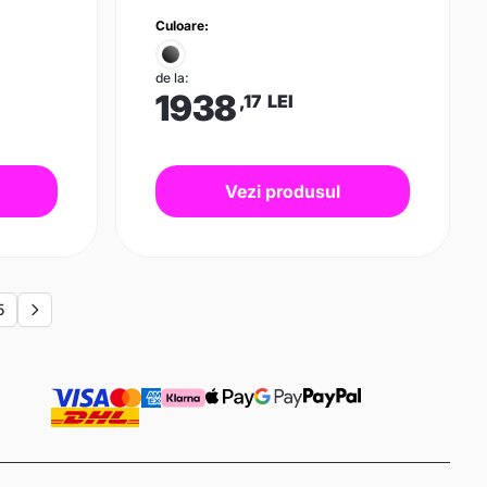
Culoare:
de la:
1938
,17
LEI
Vezi produsul
5
Next