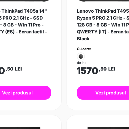
 ThinkPad T495s 14"
Lenovo ThinkPad T495
5 PRO 2.1 GHz - SSD
Ryzen 5 PRO 2.1 GHz -
- 8 GB - Win 11 Pro -
128 GB - 8 GB - Win 11 P
(ES) - Ecran tactil -
QWERTY (IT) - Ecran tac
Black
Culoare:
de la:
0
1570
,50
LEI
,50
LEI
Vezi produsul
Vezi produsul