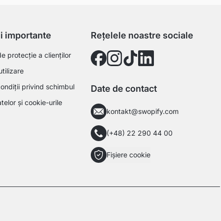
ii importante
Rețelele noastre sociale
 protecție a clienților
utilizare
ondiții privind schimbul
Date de contact
telor și cookie-urile
kontakt@swopify.com
(+48) 22 290 44 00
Fișiere cookie