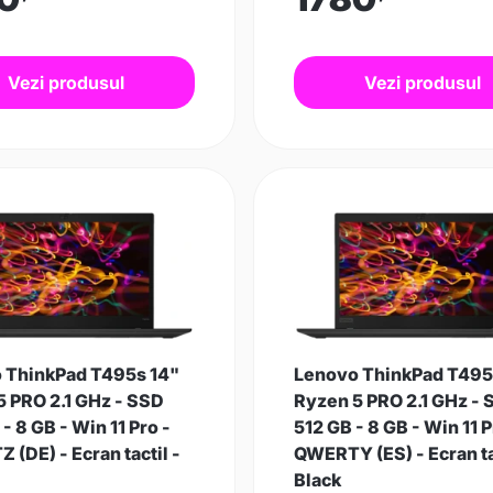
Vezi produsul
Vezi produsul
 ThinkPad T495s 14"
Lenovo ThinkPad T495
5 PRO 2.1 GHz - SSD
Ryzen 5 PRO 2.1 GHz -
- 8 GB - Win 11 Pro -
512 GB - 8 GB - Win 11 P
(DE) - Ecran tactil -
QWERTY (ES) - Ecran ta
Black