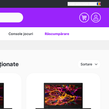
Piață selectată (RO)
Console jocuri
Răscumpărare
ționate
Sortare