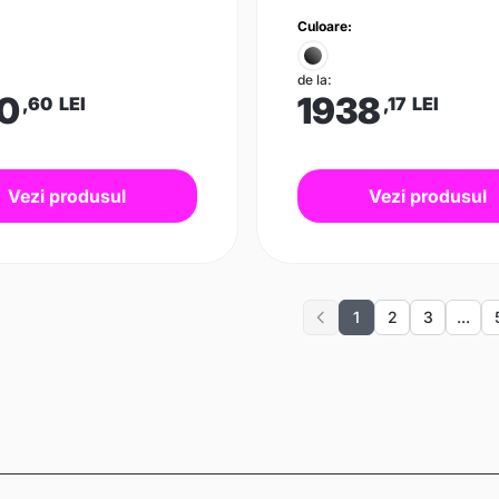
Culoare:
de la:
0
1938
,60
LEI
,17
LEI
Vezi produsul
Vezi produsul
1
2
3
...
Previous