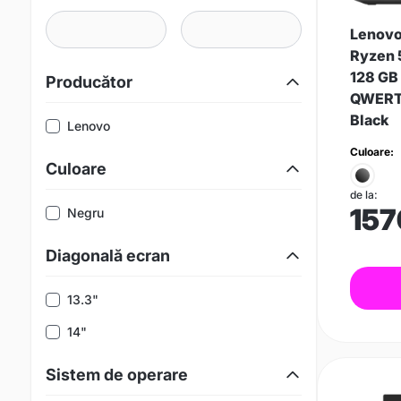
Lenovo
Ryzen 
128 GB 
Producător
QWERTY 
Black
Lenovo
Culoare:
Culoare
de la:
157
Negru
Diagonală ecran
13.3"
14"
Sistem de operare