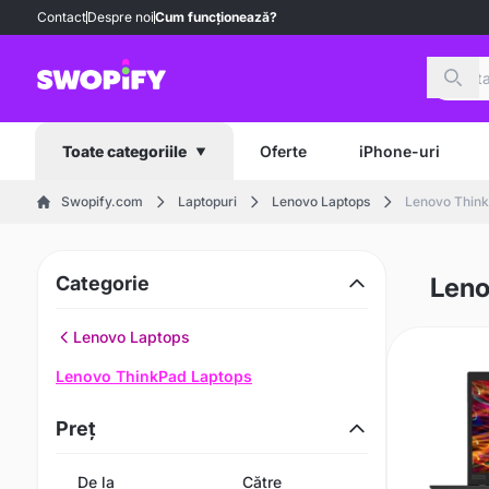
Contact
Despre noi
Cum funcționează?
Căut
Oferte
iPhone-uri
Toate categoriile
Swopify.com
Laptopuri
Lenovo Laptops
Lenovo Think
Categorie
Leno
Lenovo Laptops
Lenovo ThinkPad Laptops
Preț
De la
Către