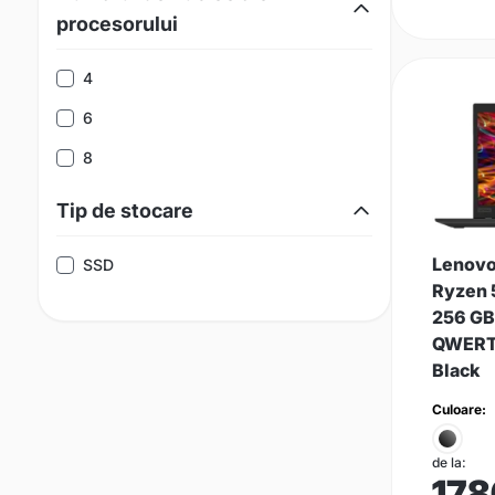
procesorului
4
6
8
Tip de stocare
Lenovo
SSD
Ryzen 
256 GB 
QWERTY 
Black
Culoare:
de la:
178