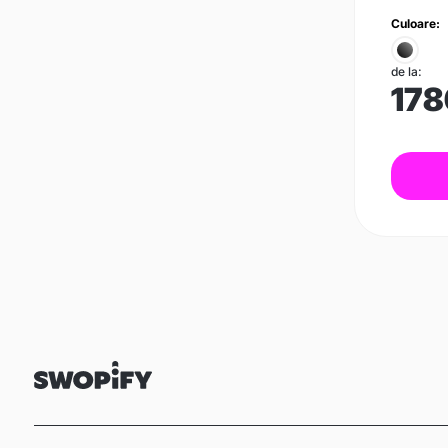
Culoare:
de la:
178