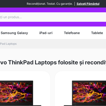
Recondiționat. Testat. Cu garanție.
Salvați Pământul
are
Samsung Galaxy
iPad-uri
Telefoane
Tablete
Pad Laptops
vo ThinkPad Laptops folosite și recondi