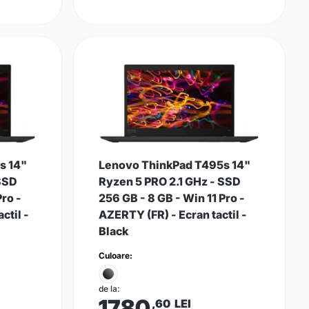
s 14"
Lenovo ThinkPad T495s 14"
 SSD
Ryzen 5 PRO 2.1 GHz - SSD
Pro -
256 GB - 8 GB - Win 11 Pro -
ctil -
AZERTY (FR) - Ecran tactil -
Black
Culoare:
de la:
1780
,60
LEI