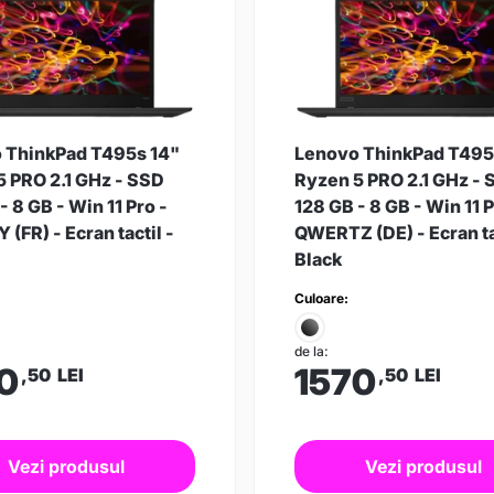
 ThinkPad T495s 14"
Lenovo ThinkPad T495
5 PRO 2.1 GHz - SSD
Ryzen 5 PRO 2.1 GHz -
- 8 GB - Win 11 Pro -
128 GB - 8 GB - Win 11 P
(FR) - Ecran tactil -
QWERTZ (DE) - Ecran ta
Black
Culoare:
de la:
0
1570
,50
LEI
,50
LEI
Vezi produsul
Vezi produsul