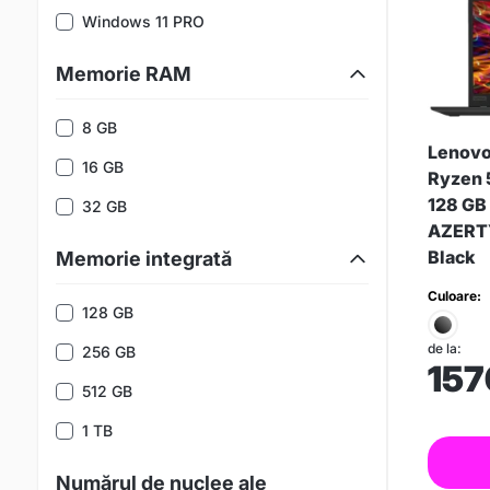
Windows 11 PRO
Memorie RAM
8 GB
Lenovo
16 GB
Ryzen 
128 GB 
32 GB
AZERTY 
Black
Memorie integrată
Culoare:
128 GB
de la:
256 GB
157
512 GB
1 TB
Numărul de nuclee ale