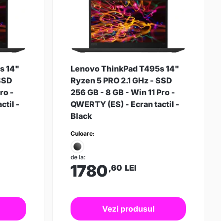
s 14"
Lenovo ThinkPad T495s 14"
 SSD
Ryzen 5 PRO 2.1 GHz - SSD
ro -
256 GB - 8 GB - Win 11 Pro -
ctil -
QWERTY (ES) - Ecran tactil -
Black
Culoare:
de la:
1780
,60
LEI
Vezi produsul