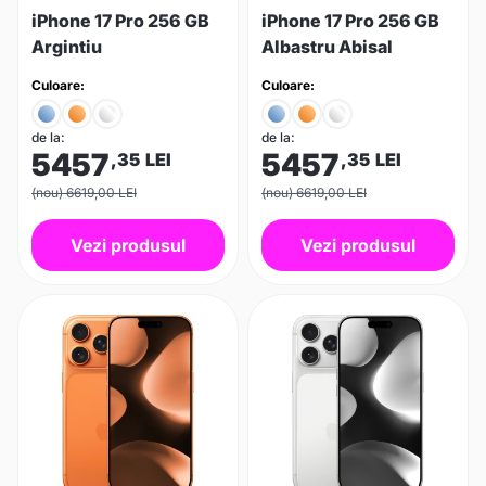
iPhone 17 Pro 256 GB
iPhone 17 Pro 256 GB
Argintiu
Albastru Abisal
Culoare:
Culoare:
de la:
de la:
5457
5457
,35
LEI
,35
LEI
(nou) 6619,00 LEI
(nou) 6619,00 LEI
Vezi produsul
Vezi produsul