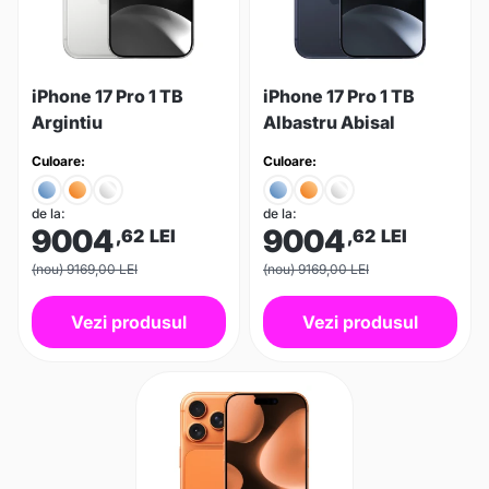
iPhone 17 Pro 1 TB
iPhone 17 Pro 1 TB
Argintiu
Albastru Abisal
Culoare:
Culoare:
de la:
de la:
9004
9004
,62
LEI
,62
LEI
(nou) 9169,00 LEI
(nou) 9169,00 LEI
Vezi produsul
Vezi produsul