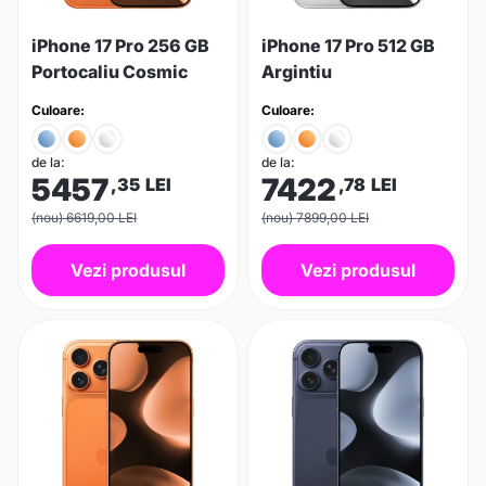
iPhone 17 Pro 256 GB
iPhone 17 Pro 512 GB
Portocaliu Cosmic
Argintiu
Culoare:
Culoare:
de la:
de la:
5457
7422
,35
LEI
,78
LEI
(nou) 6619,00 LEI
(nou) 7899,00 LEI
Vezi produsul
Vezi produsul