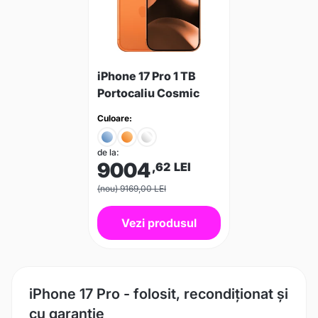
iPhone 17 Pro 1 TB
Portocaliu Cosmic
Culoare:
de la:
9004
,62
LEI
(nou) 9169,00 LEI
Vezi produsul
iPhone 17 Pro - folosit, recondiționat și
cu garanție