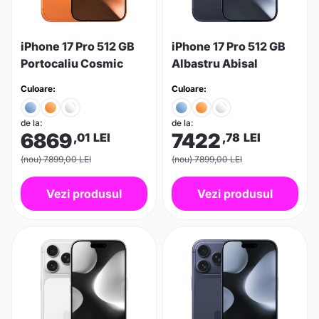
iPhone 17 Pro 512 GB
iPhone 17 Pro 512 GB
Portocaliu Cosmic
Albastru Abisal
Culoare:
Culoare:
de la:
de la:
6869
7422
,01
LEI
,78
LEI
(nou) 7899,00 LEI
(nou) 7899,00 LEI
Vezi produsul
Vezi produsul