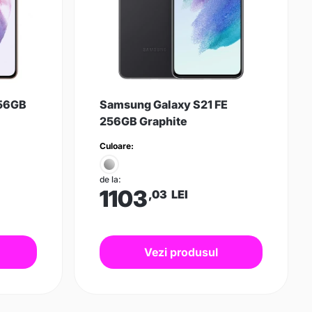
256GB
Samsung Galaxy S21 FE
256GB Graphite
Culoare:
de la:
1103
,03
LEI
Vezi produsul