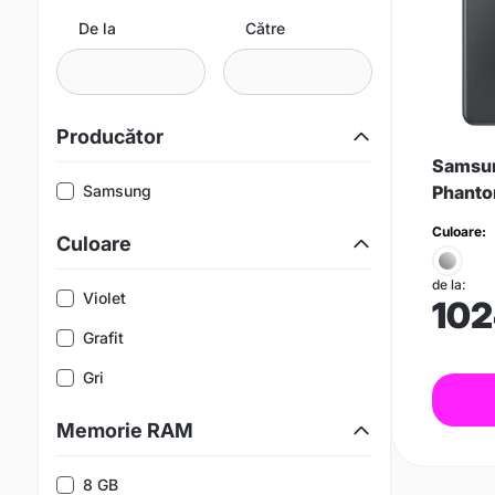
De la
Către
Producător
Samsun
Samsung
Phanto
Culoare:
Culoare
de la:
Violet
10
Grafit
Gri
Memorie RAM
8 GB