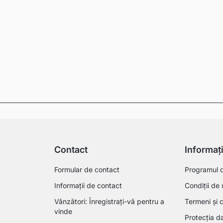
Contact
Informaț
Formular de contact
Programul de
Informații de contact
Condiții de 
Vânzători: Înregistrați-vă pentru a
Termeni și c
vinde
Protecția da