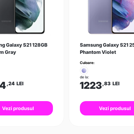
g Galaxy S21 128GB
Samsung Galaxy S21 
m Gray
Phantom Violet
Culoare:
de la:
24
1223
,24
LEI
,83
LEI
Vezi produsul
Vezi produsul