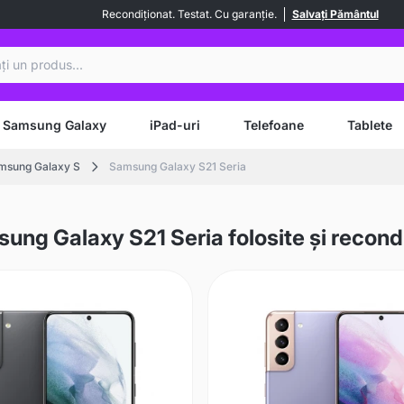
Recondiționat. Testat. Cu garanție.
Salvați Pământul
are
Samsung Galaxy
iPad-uri
Telefoane
Tablete
msung Galaxy S
Samsung Galaxy S21 Seria
ung Galaxy S21 Seria folosite și recond