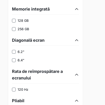
Memorie integrată
128 GB
256 GB
Diagonală ecran
6.2"
6.4"
Rata de reîmprospătare a
ecranului
120 Hz
Pliabil