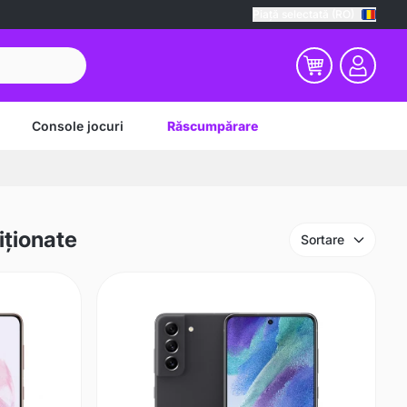
Piață selectată (RO)
Console jocuri
Răscumpărare
iționate
Sortare