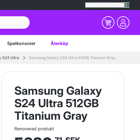
Utvald marknad (SE)
Spelkonsoler
Återköp
 S24 Ultra
Samsung Galaxy S24 Ultra 512GB Titanium Gray
Samsung Galaxy
S24 Ultra 512GB
Titanium Gray
Renoverad produkt