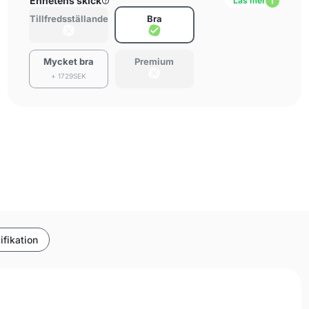
Enhetens skick
Läs mer
Tillfredsställande
Bra
Mycket bra
Premium
+ 1729SEK
ifikation