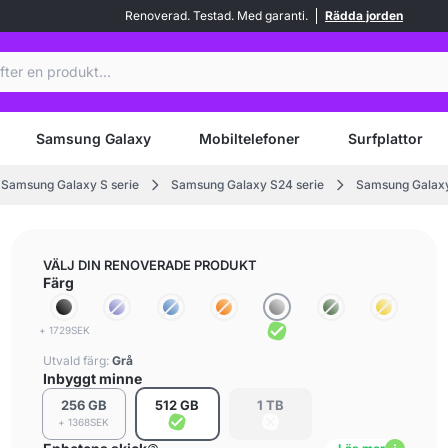
Renoverad. Testad. Med garanti.
Rädda jorden
Samsung Galaxy
Mobiltelefoner
Surfplattor
Samsung Galaxy S serie
Samsung Galaxy S24 serie
Samsung Galaxy
VÄLJ DIN RENOVERADE PRODUKT
Färg
+ 1729SEK
Utvald färg:
Grå
Inbyggt minne
256 GB
512 GB
1 TB
+ 1368SEK