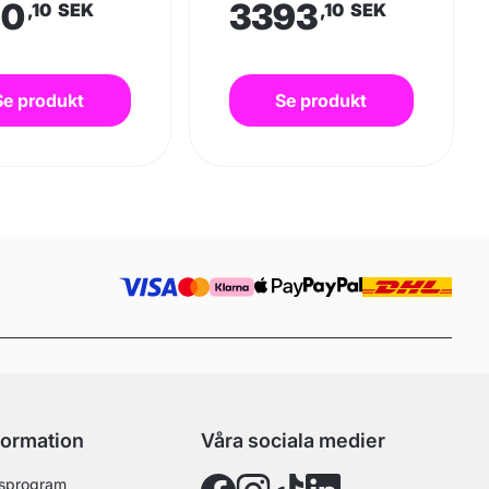
10
3393
,10
SEK
,10
SEK
Se produkt
Se produkt
formation
Våra sociala medier
sprogram