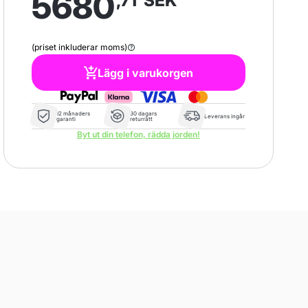
5680
,71
SEK
(priset inkluderar moms)
Lägg i varukorgen
12 månaders
30 dagars
Leverans ingår
garanti
returrätt
Byt ut din telefon, rädda jorden!