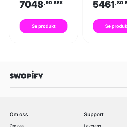
7048
5461
,90
SEK
,80
Se produkt
Se produk
Om oss
Support
Om oss
Leverans