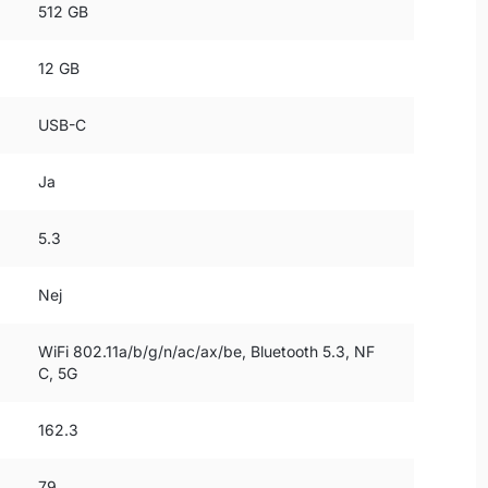
512 GB
12 GB
USB-C
Ja
5.3
Nej
WiFi 802.11a/b/g/n/ac/ax/be, Bluetooth 5.3, NF
C, 5G
162.3
79