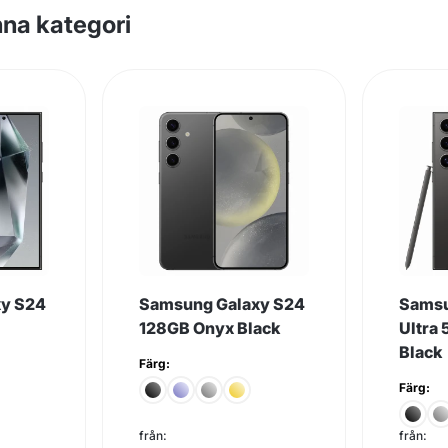
na kategori
xy S24
Samsung Galaxy S24
Samsu
128GB Onyx Black
Ultra
Black
Färg:
Färg:
från:
från: