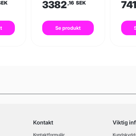
3382
74
SEK
,16
SEK
t
Se produkt
Kontakt
Viktig in
Kontaktformulär
Kundskydd