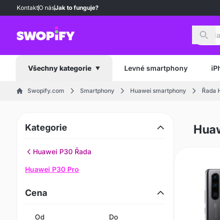
Kontakt
O nás
Jak to funguje?
Hled
Levné smartphony
iP
Všechny kategorie
Swopify.com
Smartphony
Huawei smartphony
Řada 
Kategorie
Huaw
Huawei P30 Řada
Huawei P30 Pro
Cena
Od
Do