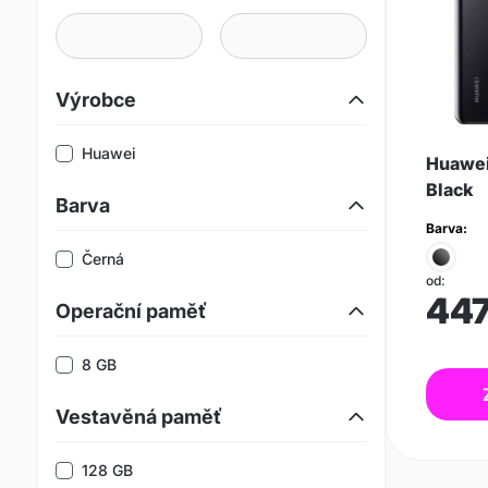
Výrobce
Huawei
Huawei
Black
Barva
Barva:
Černá
od:
44
Operační paměť
8 GB
Vestavěná paměť
128 GB