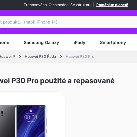
Zrenovováno. Otestováno. Se zárukou.
Pomáháte planetě
at
hone
Samsung Galaxy
iPady
Smartphony
Huawei P
Huawei P30 Řada
Huawei P30 Pro
ei P30 Pro použité a repasované