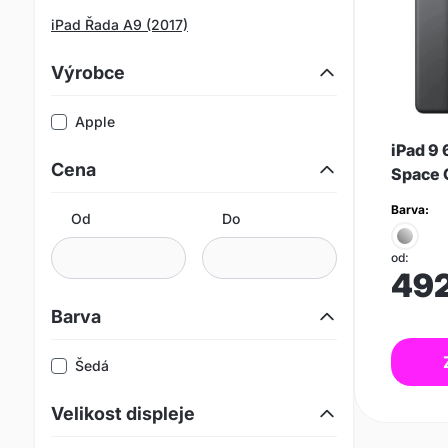
iPad Řada A9 (2017)
Výrobce
Apple
iPad 9 
Cena
Space 
Barva:
Od
Do
od:
49
Barva
Šedá
Velikost displeje