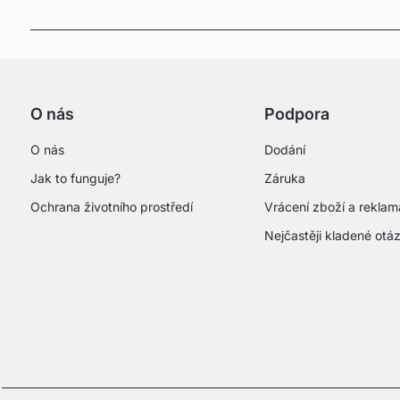
O nás
Podpora
O nás
Dodání
Jak to funguje?
Záruka
Ochrana životního prostředí
Vrácení zboží a rekla
Nejčastěji kladené otá