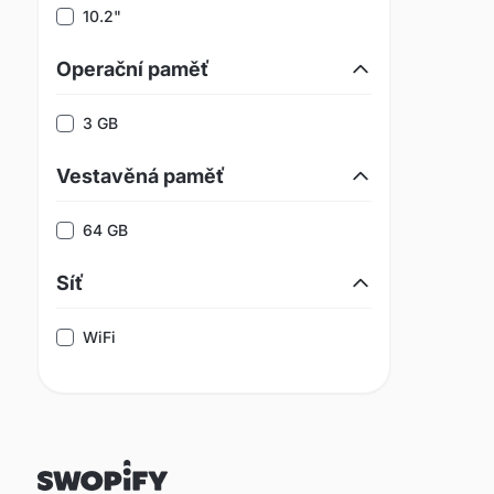
10.2"
Operační paměť
3 GB
Vestavěná paměť
64 GB
Síť
WiFi