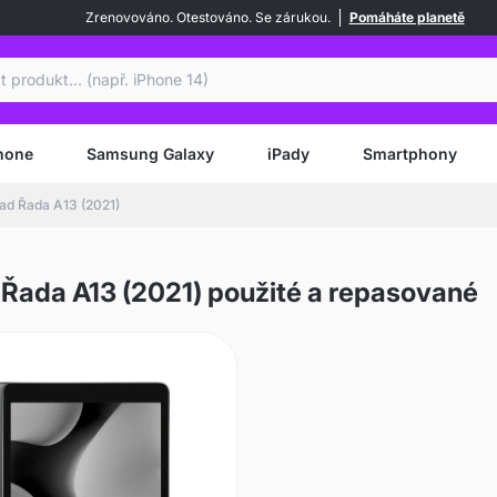
Zrenovováno. Otestováno. Se zárukou.
Pomáháte planetě
at
hone
Samsung Galaxy
iPady
Smartphony
ad Řada A13 (2021)
 Řada A13 (2021) použité a repasované