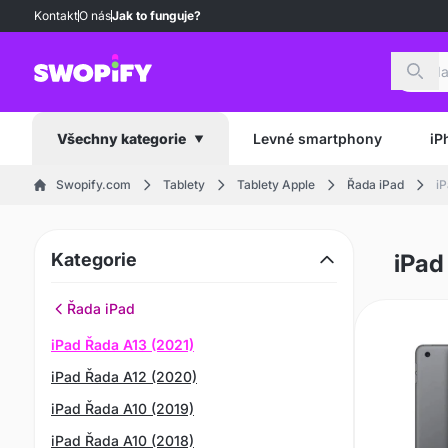
Kontakt
O nás
Jak to funguje?
Hled
Levné smartphony
iP
Všechny kategorie
Swopify.com
Tablety
Tablety Apple
Řada iPad
iP
Kategorie
iPad
Řada iPad
iPad Řada A13 (2021)
iPad Řada A12 (2020)
iPad Řada A10 (2019)
iPad Řada A10 (2018)