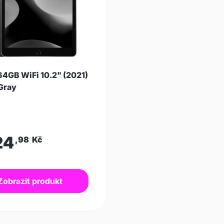
64GB WiFi 10.2" (2021)
Gray
24
,98
Kč
Zobrazit produkt