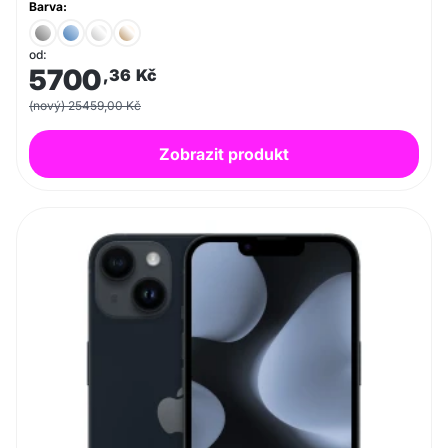
Barva:
od:
5700
,36
Kč
(nový) 25459,00 Kč
Zobrazit produkt