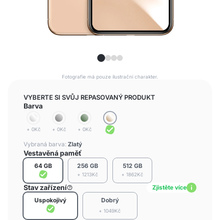
Fotografie má pouze ilustrační charakter.
VYBERTE SI SVŮJ REPASOVANÝ PRODUKT
Barva
+ 0Kč
+ 0Kč
+ 0Kč
Vybraná barva:
Zlatý
Vestavěná paměť
64 GB
256 GB
512 GB
+ 1213Kč
+ 1862Kč
Stav zařízení
Zjistěte více
Uspokojivý
Dobrý
+ 1049Kč