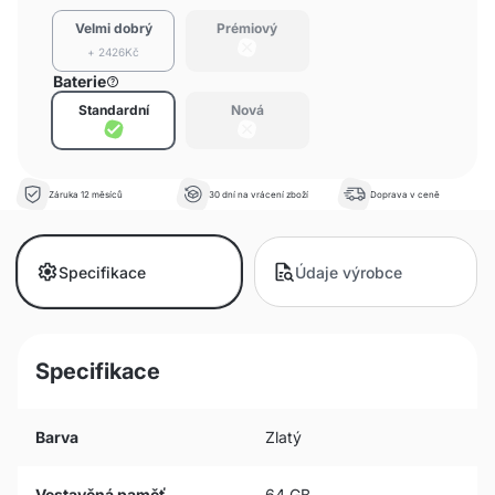
Velmi dobrý
Prémiový
+ 2426Kč
Baterie
Standardní
Nová
Záruka 12 měsíců
30 dní na vrácení zboží
Doprava v ceně
Specifikace
Údaje výrobce
Specifikace
Barva
Zlatý
Vestavěná paměť
64 GB