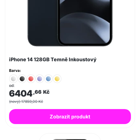
iPhone 14 128GB Temně Inkoustový
Barva:
od:
6404
,66
Kč
(nový) 17859,00 Kč
Zobrazit produkt