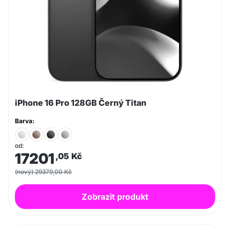
iPhone 16 Pro 128GB Černý Titan
Barva:
od:
17201
,05
Kč
(nový) 29379,00 Kč
Zobrazit produkt