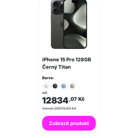
iPhone 15 Pro 128GB
Černý Titan
Barva:
od:
12834
,07
Kč
(nový) 29379,00 Kč
Zobrazit produkt