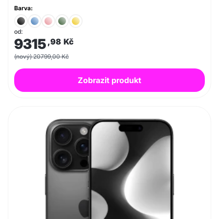
Barva:
od:
9315
,98
Kč
(nový) 20799,00 Kč
Zobrazit produkt