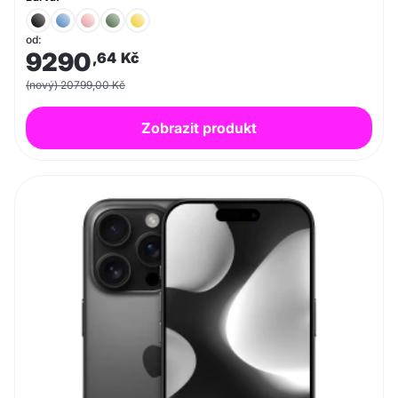
od:
9290
,64
Kč
(nový) 20799,00 Kč
Zobrazit produkt