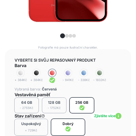
Fotografie má pouze ilustrační charakter.
VYBERTE SI SVŮJ REPASOVANÝ PRODUKT
Barva
+ 384Kč
+ 384Kč
- 941Kč
- 338Kč
- 1832Kč
Vybraná barva:
Červená
Vestavěná paměť
64 GB
128 GB
256 GB
- 2755Kč
- 1752Kč
Stav zařízení
Zjistěte více
Uspokojivý
Dobrý
+ 729Kč