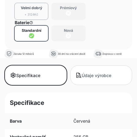
Velmi dobrý
Prémiový
+ 3124Kč
Baterie
Standardní
Nová
Záruka 12 měsíců
30 dní na vrácení zboží
Doprava v ceně
Specifikace
Údaje výrobce
Specifikace
Barva
Červená
Vestavěná paměť
256 GB