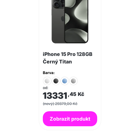
iPhone 15 Pro 128GB
Černý Titan
Barva:
od:
13331
,45
Kč
(nový) 29379,00 Kč
Zobrazit produkt