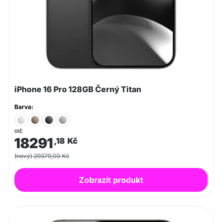
iPhone 16 Pro 128GB Černý Titan
Barva:
od:
18291
,18
Kč
(nový) 29379,00 Kč
Zobrazit produkt