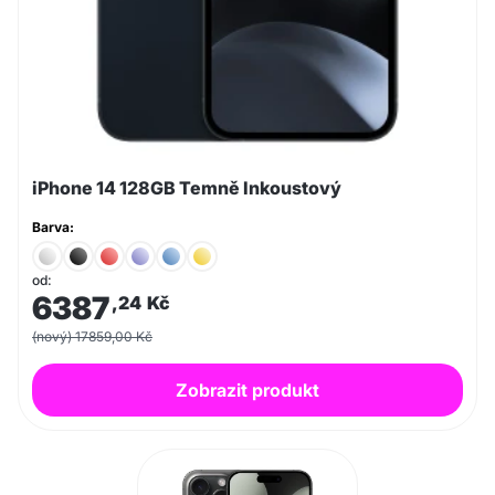
iPhone 14 128GB Temně Inkoustový
Barva:
od:
6387
,24
Kč
(nový) 17859,00 Kč
Zobrazit produkt