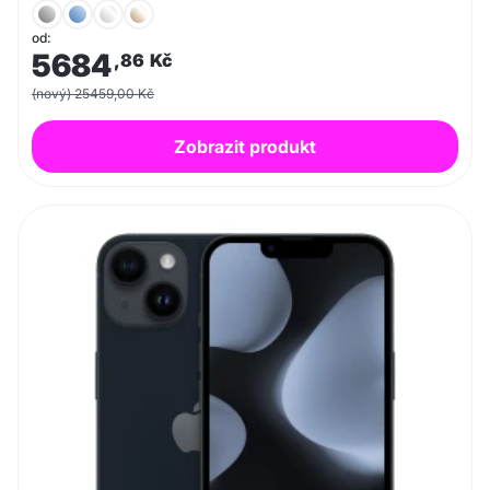
od:
5684
,86
Kč
(nový) 25459,00 Kč
Zobrazit produkt