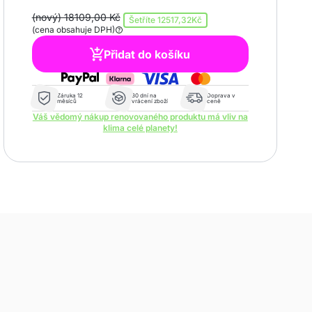
(nový) 18109,00 Kč
Šetříte
12517,32Kč
(cena obsahuje DPH)
Přidat do košíku
Záruka 12
30 dní na
Doprava v
měsíců
vrácení zboží
ceně
Váš vědomý nákup renovovaného produktu má vliv na
klima celé planety!