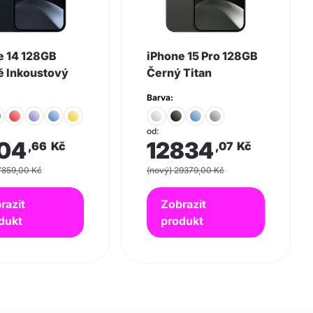
e 14 128GB
iPhone 15 Pro 128GB
 Inkoustový
Černý Titan
Barva:
od:
04
12834
,66
Kč
,07
Kč
7859,00 Kč
(nový) 29379,00 Kč
razit
Zobrazit
dukt
produkt