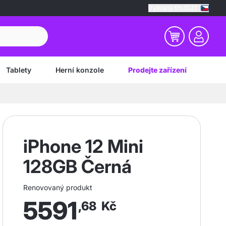
Vybraný trh (CZ)
Tablety
Herní konzole
Prodejte zařízení
iPhone 12 Mini
128GB Černá
Renovovaný produkt
5591
,68
Kč