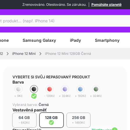
Zrenovováno. Otestováno. Se zárukou.
Pomáháte planetě
at
hone
Samsung Galaxy
iPady
Smartphony
12
iPhone 12 Mini
iPhone 12 Mini 128GB Černá
VYBERTE SI SVŮJ REPASOVANÝ PRODUKT
Barva
+ 0Kč
- 135Kč
+ 324Kč
+ 192Kč
+ 324Kč
Vybraná barva:
Černá
Vestavěná paměť
64 GB
128 GB
256 GB
- 642Kč
+ 1460Kč