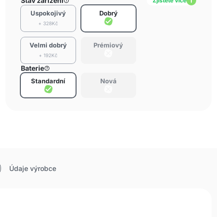
Stav zařízení
Zjistěte více
Uspokojivý
Dobrý
+ 328Kč
Velmi dobrý
Prémiový
+ 192Kč
Baterie
Standardní
Nová
Údaje výrobce