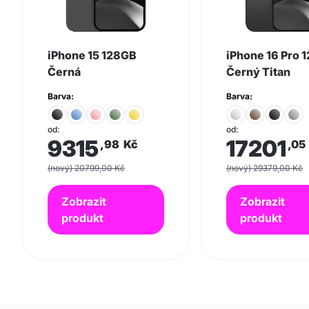
iPhone 15 128GB
iPhone 16 Pro 
Černá
Černý Titan
Barva:
Barva:
od:
od:
9315
17201
,98
Kč
,05
(nový) 20799,00 Kč
(nový) 29379,00 Kč
Zobrazit
Zobrazit
produkt
produkt