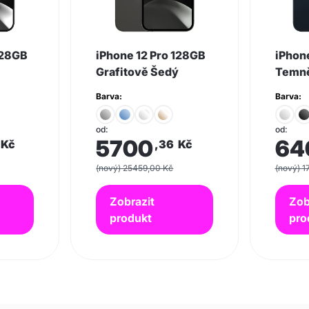
128GB
iPhone 12 Pro 128GB
iPhon
Grafitově Šedý
Temně
Barva:
Barva:
od:
od:
5700
64
Kč
,36
Kč
(nový) 25459,00 Kč
(nový) 1
Zobrazit
Zob
produkt
pro