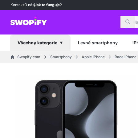
Kontakt
O nás
Jak to funguje?
Hled
Levné smartphony
iP
Všechny kategorie
Swopify.com
Smartphony
Apple iPhone
Řada iPhone 