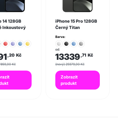
e 14 128GB
iPhone 15 Pro 128GB
 Inkoustový
Černý Titan
Barva:
od:
91
13339
,20
Kč
,71
Kč
7859,00 Kč
(nový) 29379,00 Kč
razit
Zobrazit
dukt
produkt