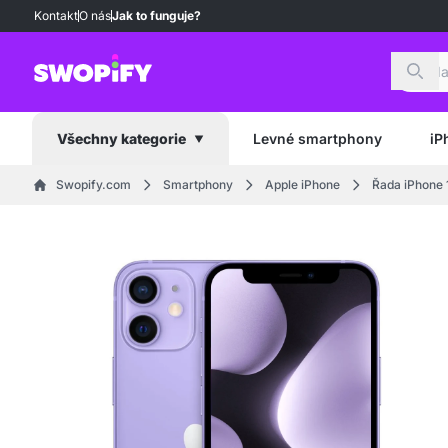
Kontakt
O nás
Jak to funguje?
Hled
Levné smartphony
iP
Všechny kategorie
Swopify.com
Smartphony
Apple iPhone
Řada iPhone 