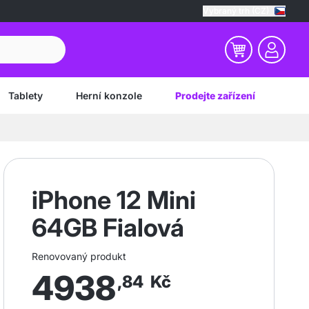
Vybraný trh (CZ)
Tablety
Herní konzole
Prodejte zařízení
iPhone 12 Mini
64GB Fialová
Renovovaný produkt
4938
,84
Kč