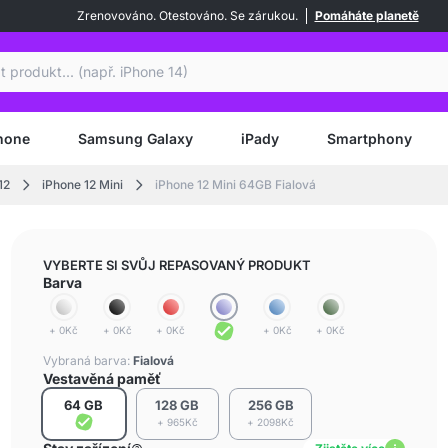
Zrenovováno. Otestováno. Se zárukou.
Pomáháte planetě
at
hone
Samsung Galaxy
iPady
Smartphony
12
iPhone 12 Mini
iPhone 12 Mini 64GB Fialová
VYBERTE SI SVŮJ REPASOVANÝ PRODUKT
Barva
+ 0Kč
+ 0Kč
+ 0Kč
+ 0Kč
+ 0Kč
Vybraná barva:
Fialová
Vestavěná paměť
64 GB
128 GB
256 GB
+ 965Kč
+ 2098Kč