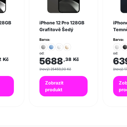
128GB
iPhone 12 Pro 128GB
iPhon
Grafitově Šedý
Temně
Barva:
Barva:
od:
od:
5688
63
2
Kč
,38
Kč
(nový) 25459,00 Kč
(nový) 1
Zobrazit
Zob
produkt
pro