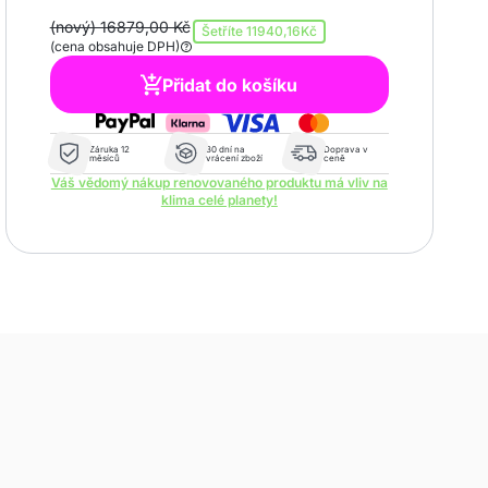
(nový) 16879,00 Kč
Šetříte
11940,16Kč
(cena obsahuje DPH)
Přidat do košíku
Záruka 12
30 dní na
Doprava v
měsíců
vrácení zboží
ceně
Váš vědomý nákup renovovaného produktu má vliv na
klima celé planety!