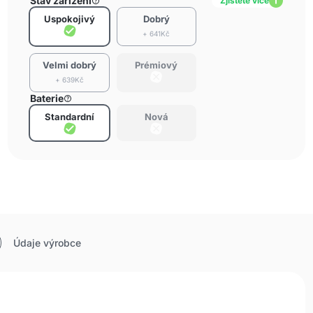
Stav zařízení
Zjistěte více
Uspokojivý
Dobrý
+ 641Kč
Velmi dobrý
Prémiový
+ 639Kč
Baterie
Standardní
Nová
Údaje výrobce