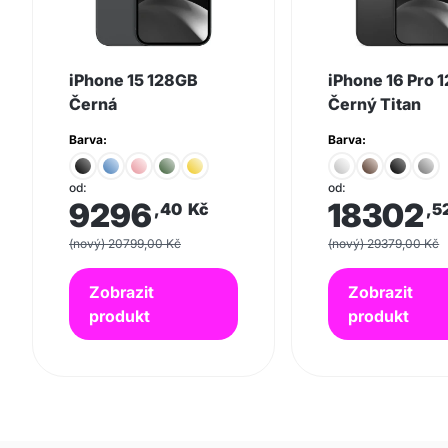
iPhone 15 128GB
iPhone 16 Pro 
Černá
Černý Titan
Barva:
Barva:
od:
od:
9296
18302
,40
Kč
,5
(nový) 20799,00 Kč
(nový) 29379,00 Kč
Zobrazit
Zobrazit
produkt
produkt