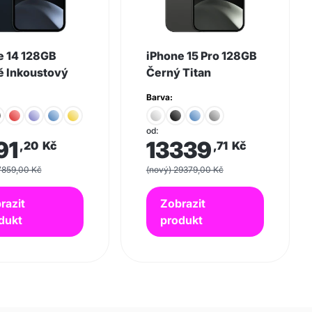
e 14 128GB
iPhone 15 Pro 128GB
 Inkoustový
Černý Titan
Barva:
od:
91
13339
,20
Kč
,71
Kč
7859,00 Kč
(nový) 29379,00 Kč
razit
Zobrazit
dukt
produkt