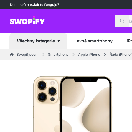
Kontakt
O nás
Jak to funguje?
Hled
Levné smartphony
iP
Všechny kategorie
Swopify.com
Smartphony
Apple iPhone
Řada iPhone 