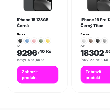
iPhone 15 128GB
iPhone 16 Pro 
Černá
Černý Titan
Barva:
Barva:
od:
od:
9296
18302
,40
Kč
,5
(nový) 20799,00 Kč
(nový) 29379,00 Kč
Zobrazit
Zobrazit
produkt
produkt