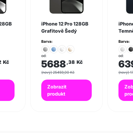
128GB
iPhone 12 Pro 128GB
iPhon
Grafitově Šedý
Temně
Barva:
Barva:
od:
od:
5688
63
2
Kč
,38
Kč
(nový) 25459,00 Kč
(nový) 1
Zobrazit
Zob
produkt
pro