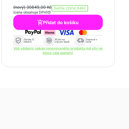
(nový) 30849,00 Kč
Šetříte
22614,94Kč
(cena obsahuje DPH)
Přidat do košíku
Záruka 12
30 dní na
Doprava v
měsíců
vrácení zboží
ceně
Váš vědomý nákup renovovaného produktu má vliv na
klima celé planety!