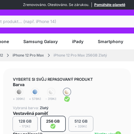
Zrenovováno. Otestováno. Se zárukou.
Pomáháte planetě
at
hone
Samsung Galaxy
iPady
Smartphony
12
iPhone 12 Pro Max
iPhone 12 Pro Max 256GB Zlatý
VYBERTE SI SVŮJ REPASOVANÝ PRODUKT
Barva
+ 399Kč
+ 578Kč
- 319Kč
Vybraná barva:
Zlatý
Vestavěná paměť
128 GB
256 GB
512 GB
- 172Kč
+ 326Kč