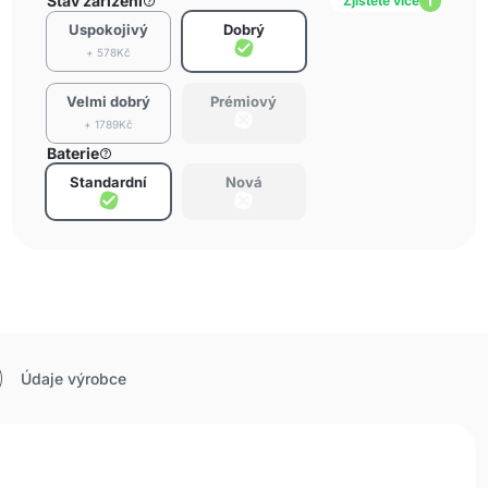
Stav zařízení
Zjistěte více
Uspokojivý
Dobrý
+ 578Kč
Velmi dobrý
Prémiový
+ 1789Kč
Baterie
Standardní
Nová
Údaje výrobce