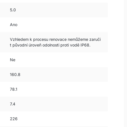
5.0
Ano
Vzhledem k procesu renovace nemůžeme zaruči
t původní úroveň odolnosti proti vodě IP68.
Ne
160.8
78.1
7.4
226