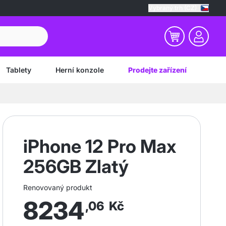
Vybraný trh (CZ)
Tablety
Herní konzole
Prodejte zařízení
iPhone 12 Pro Max
256GB Zlatý
Renovovaný produkt
8234
,06
Kč