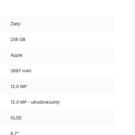
Zlatý
256 GB
Apple
3687 mAh
12.0 MP
12.0 MP - ultraširokoúhlý
OLED
6.7"