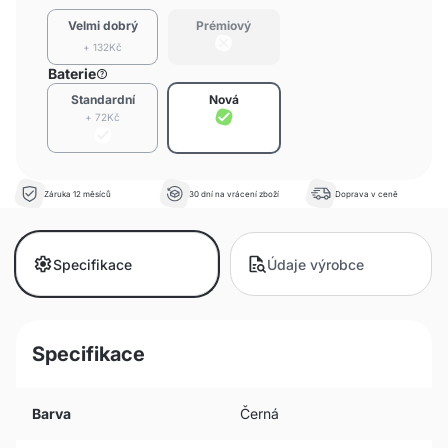
Velmi dobrý
Prémiový
+ 132Kč
Baterie
Standardní
Nová
+ 72Kč
Záruka 12 měsíců
30 dní na vrácení zboží
Doprava v ceně
Specifikace
Údaje výrobce
Specifikace
Barva
Černá