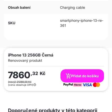
Obsah balení
Charging cable
smartphony-iphone-13-re-
SKU
361
iPhone 13 256GB Černá
Renovovaný produkt
7860
,32
Kč
Přidat do košíku
(nový) 21289,00 Kč
(cena obsahuje DPH)
Doporučené produkty v této kategorii