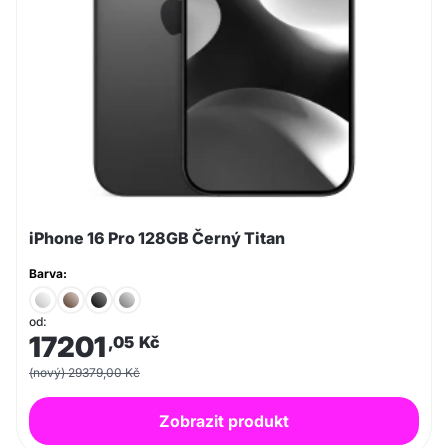
iPhone 16 Pro 128GB Černý Titan
Barva:
od:
17201
,05
Kč
(nový) 29379,00 Kč
Zobrazit produkt