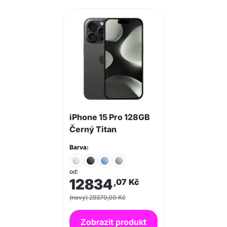
iPhone 15 Pro 128GB
Černý Titan
Barva:
od:
12834
,07
Kč
(nový) 29379,00 Kč
Zobrazit produkt