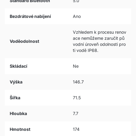
Standard Bluetooth
5.0
Bezdrátové nabíjení
Ano
Vzhledem k procesu renov
ace nemůžeme zaručit pů
Voděodolnost
vodní úroveň odolnosti pro
ti vodě IP68.
Skládací
Ne
Výška
146.7
Šířka
71.5
Hloubka
7.7
Hmotnost
174