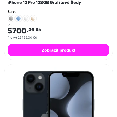
iPhone 12 Pro 128GB Grafitově Šedý
Barva:
od:
5700
,36
Kč
(nový) 25459,00 Kč
Zobrazit produkt