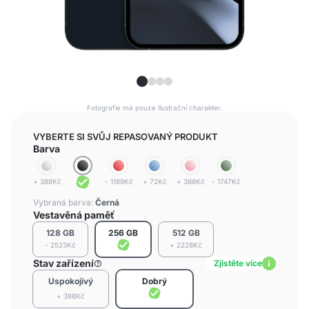
Fotografie má pouze ilustrační charakter.
VYBERTE SI SVŮJ REPASOVANÝ PRODUKT
Barva
+ 388Kč
- 1189Kč
+ 72Kč
+ 388Kč
- 1747Kč
Vybraná barva:
Černá
Vestavěná paměť
128 GB
256 GB
512 GB
- 2523Kč
+ 2228Kč
Stav zařízení
Zjistěte více
Uspokojivý
Dobrý
+ 388Kč