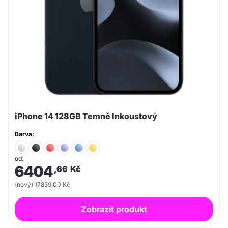
iPhone 14 128GB Temně Inkoustový
Barva:
od:
6404
,66
Kč
(nový) 17859,00 Kč
Zobrazit produkt