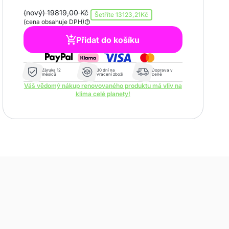
(nový) 19819,00 Kč
Šetříte
13123,21Kč
(cena obsahuje DPH)
Přidat do košíku
Záruka 12
30 dní na
Doprava v
měsíců
vrácení zboží
ceně
Váš vědomý nákup renovovaného produktu má vliv na
klima celé planety!