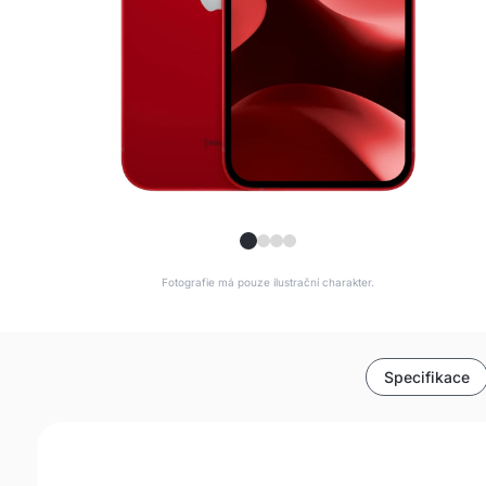
Fotografie má pouze ilustrační charakter.
Specifikace