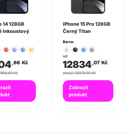
e 14 128GB
iPhone 15 Pro 128GB
 Inkoustový
Černý Titan
Barva:
od:
04
12834
,66
Kč
,07
Kč
7859,00 Kč
(nový) 29379,00 Kč
razit
Zobrazit
dukt
produkt