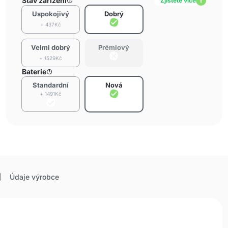
Stav zařízení
Zjistěte více
Uspokojivý
Dobrý
+ 437Kč
Velmi dobrý
Prémiový
+ 1529Kč
Baterie
Standardní
Nová
+ 1491Kč
Údaje výrobce