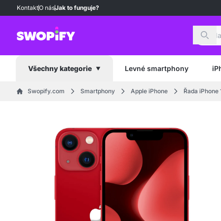
Kontakt
O nás
Jak to funguje?
Hled
Levné smartphony
iP
Všechny kategorie
Swopify.com
Smartphony
Apple iPhone
Řada iPhone 