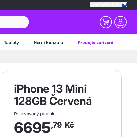
Vybraný trh (CZ)
Tablety
Herní konzole
Prodejte zařízení
iPhone 13 Mini
128GB Červená
Renovovaný produkt
6695
,79
Kč