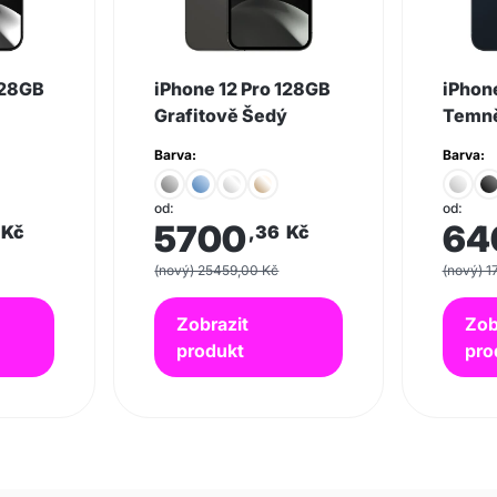
128GB
iPhone 12 Pro 128GB
iPhon
Grafitově Šedý
Temně
Barva:
Barva:
od:
od:
5700
64
Kč
,36
Kč
(nový) 25459,00 Kč
(nový) 1
Zobrazit
Zob
produkt
pro