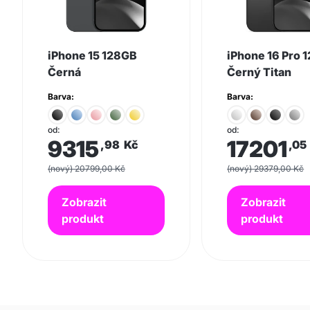
iPhone 15 128GB
iPhone 16 Pro 
Černá
Černý Titan
Barva:
Barva:
od:
od:
9315
17201
,98
Kč
,05
(nový) 20799,00 Kč
(nový) 29379,00 Kč
Zobrazit
Zobrazit
produkt
produkt