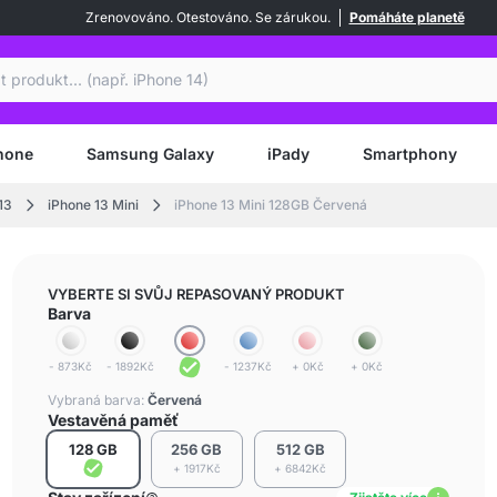
Zrenovováno. Otestováno. Se zárukou.
Pomáháte planetě
at
hone
Samsung Galaxy
iPady
Smartphony
13
iPhone 13 Mini
iPhone 13 Mini 128GB Červená
VYBERTE SI SVŮJ REPASOVANÝ PRODUKT
Barva
- 873Kč
- 1892Kč
- 1237Kč
+ 0Kč
+ 0Kč
Vybraná barva:
Červená
Vestavěná paměť
128 GB
256 GB
512 GB
+ 1917Kč
+ 6842Kč