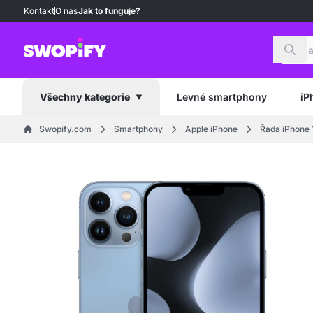
Kontakt
O nás
Jak to funguje?
Hled
Levné smartphony
iP
Všechny kategorie
Swopify.com
Smartphony
Apple iPhone
Řada iPhone 