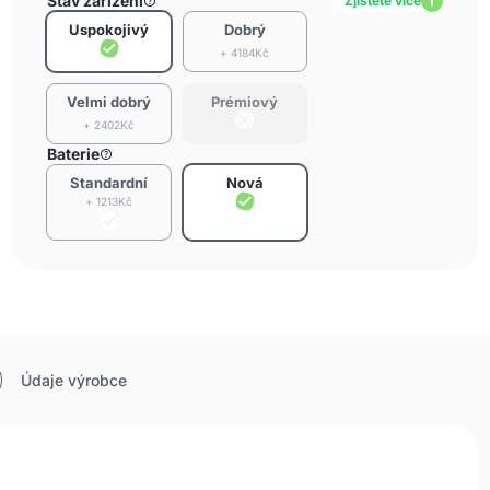
Stav zařízení
Zjistěte více
Uspokojivý
Dobrý
+ 4184Kč
Velmi dobrý
Prémiový
+ 2402Kč
Baterie
Standardní
Nová
+ 1213Kč
Údaje výrobce