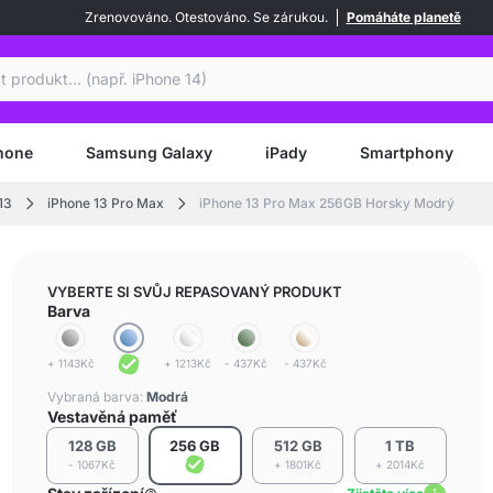
Zrenovováno. Otestováno. Se zárukou.
Pomáháte planetě
at
hone
Samsung Galaxy
iPady
Smartphony
13
iPhone 13 Pro Max
iPhone 13 Pro Max 256GB Horsky Modrý
VYBERTE SI SVŮJ REPASOVANÝ PRODUKT
Barva
+ 1143Kč
+ 1213Kč
- 437Kč
- 437Kč
Vybraná barva:
Modrá
Vestavěná paměť
128 GB
256 GB
512 GB
1 TB
- 1067Kč
+ 1801Kč
+ 2014Kč