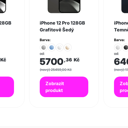
128GB
iPhone 12 Pro 128GB
iPhon
Grafitově Šedý
Temně
Barva:
Barva:
od:
od:
5700
64
Kč
,36
Kč
(nový) 25459,00 Kč
(nový) 1
Zobrazit
Zob
produkt
pro