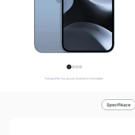
Fotografie má pouze ilustrační charakter.
Specifikace