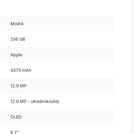
Modrá
256 GB
Apple
4373 mAh
12.0 MP
12.0 MP - ultraširokoúhlý
OLED
6.7"