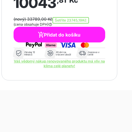
10043
,81
Kč
(nový) 33789,00 Kč
Šetříte
23745,19Kč
(cena obsahuje DPH)
Přidat do košíku
Záruka 12
30 dní na
Doprava v
měsíců
vrácení zboží
ceně
Váš vědomý nákup renovovaného produktu má vliv na
klima celé planety!