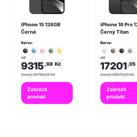
iPhone 15 128GB
iPhone 16 Pro 
Černá
Černý Titan
Barva:
Barva:
od:
od:
9315
17201
,98
Kč
,05
(nový) 20799,00 Kč
(nový) 29379,00 Kč
Zobrazit
Zobrazit
produkt
produkt