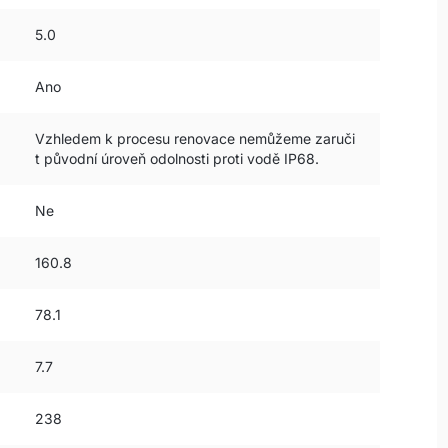
5.0
Ano
Vzhledem k procesu renovace nemůžeme zaruči
t původní úroveň odolnosti proti vodě IP68.
Ne
160.8
78.1
7.7
238