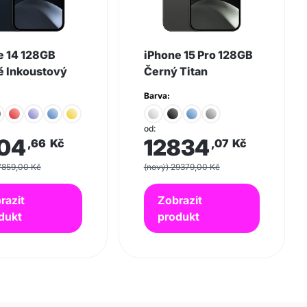
e 14 128GB
iPhone 15 Pro 128GB
 Inkoustový
Černý Titan
Barva:
od:
04
12834
,66
Kč
,07
Kč
7859,00 Kč
(nový) 29379,00 Kč
razit
Zobrazit
dukt
produkt