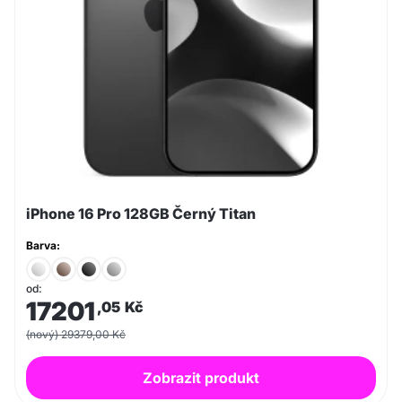
iPhone 16 Pro 128GB Černý Titan
Barva:
od:
17201
,05
Kč
(nový) 29379,00 Kč
Zobrazit produkt