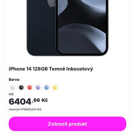
iPhone 14 128GB Temně Inkoustový
Barva:
od:
6404
,66
Kč
(nový) 17859,00 Kč
Zobrazit produkt