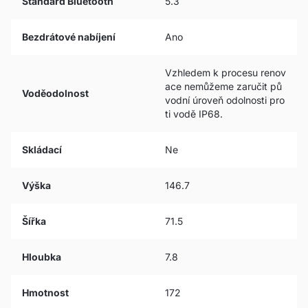
Standard Bluetooth
5.3
Bezdrátové nabíjení
Ano
Vzhledem k procesu renov
ace nemůžeme zaručit pů
Voděodolnost
vodní úroveň odolnosti pro
ti vodě IP68.
Skládací
Ne
Výška
146.7
Šířka
71.5
Hloubka
7.8
Hmotnost
172