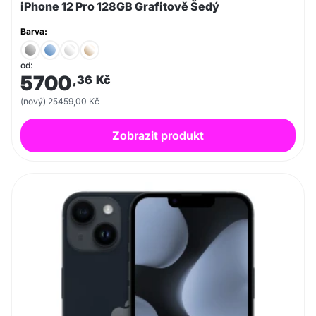
iPhone 12 Pro 128GB Grafitově Šedý
Barva:
od:
5700
,36
Kč
(nový) 25459,00 Kč
Zobrazit produkt