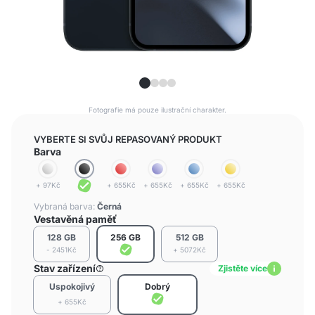
Fotografie má pouze ilustrační charakter.
VYBERTE SI SVŮJ REPASOVANÝ PRODUKT
Barva
+ 97Kč
+ 655Kč
+ 655Kč
+ 655Kč
+ 655Kč
Vybraná barva:
Černá
Vestavěná paměť
128 GB
256 GB
512 GB
- 2451Kč
+ 5072Kč
Stav zařízení
Zjistěte více
Uspokojivý
Dobrý
+ 655Kč