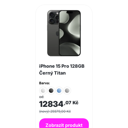
iPhone 15 Pro 128GB
Černý Titan
Barva:
od:
12834
,07
Kč
(nový) 29379,00 Kč
Zobrazit produkt