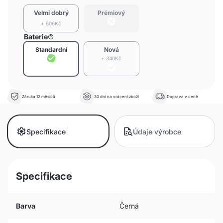
Velmi dobrý
Prémiový
+ 606Kč
Baterie
Standardní
Nová
+ 340Kč
Záruka 12 měsíců
30 dní na vrácení zboží
Doprava v ceně
Specifikace
Údaje výrobce
Specifikace
Barva
Černá