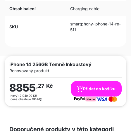
Obsah balení
Charging cable
smartphony-iphone-14-re-
SKU
511
iPhone 14 256GB Temně Inkoustový
Renovovaný produkt
8855
,27
Kč
Přidat do košíku
(nový) 21049,00 Kč
(cena obsahuje DPH)
Doporučené produkty v této kategorii