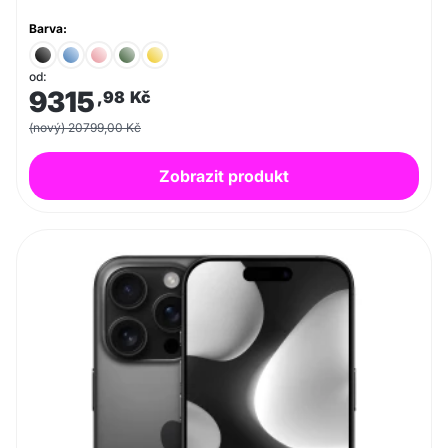
Barva:
od:
9315
,98
Kč
(nový) 20799,00 Kč
Zobrazit produkt