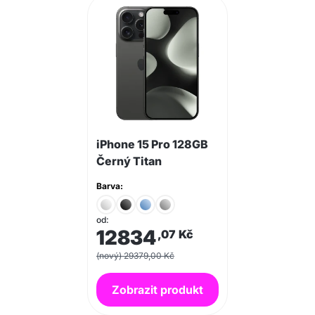
iPhone 15 Pro 128GB
Černý Titan
Barva:
od:
12834
,07
Kč
(nový) 29379,00 Kč
Zobrazit produkt