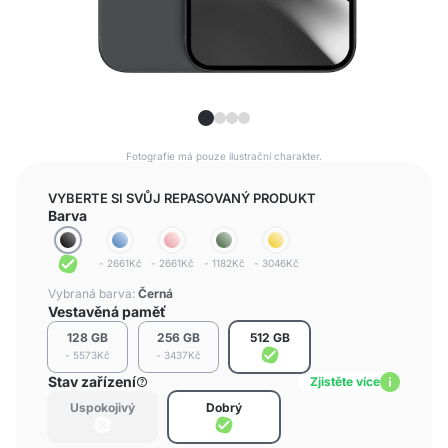
Fotografie má pouze ilustrační charakter.
VYBERTE SI SVŮJ REPASOVANÝ PRODUKT
Barva
- 2661Kč
- 2661Kč
- 1182Kč
- 3046Kč
Vybraná barva:
Černá
Vestavěná paměť
128 GB
256 GB
512 GB
- 5573Kč
- 3437Kč
Stav zařízení
Zjistěte více
Uspokojivý
Dobrý