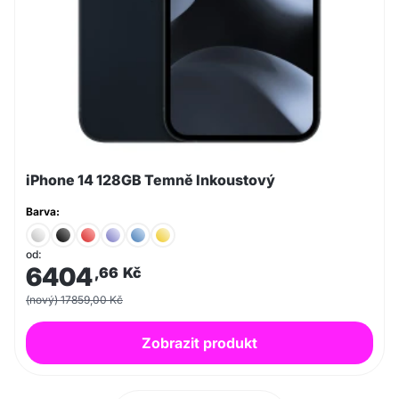
iPhone 14 128GB Temně Inkoustový
Barva:
od:
6404
,66
Kč
(nový) 17859,00 Kč
Zobrazit produkt