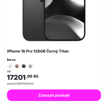
iPhone 16 Pro 128GB Černý Titan
Barva:
od:
17201
,05
Kč
(nový) 29379,00 Kč
Zobrazit produkt