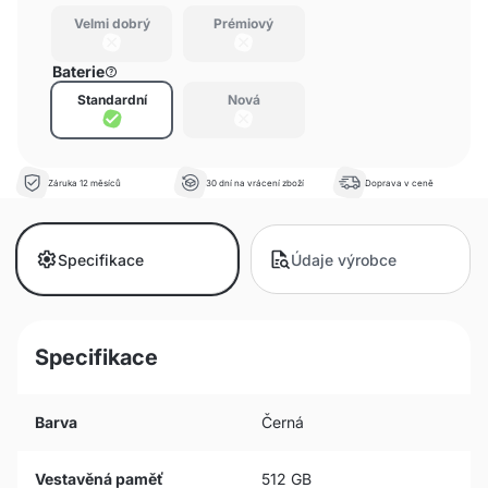
Velmi dobrý
Prémiový
Baterie
Standardní
Nová
Záruka 12 měsíců
30 dní na vrácení zboží
Doprava v ceně
Specifikace
Údaje výrobce
Specifikace
Barva
Černá
Vestavěná paměť
512 GB