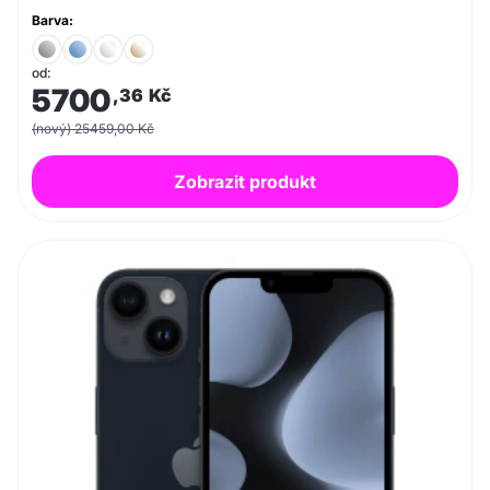
Barva:
od:
5700
,36
Kč
(nový) 25459,00 Kč
Zobrazit produkt