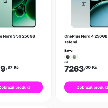
s Nord 3 5G 256GB
OnePlus Nord 4 256GB
zelená
Barva:
od:
79
7263
,87
Kč
,00
Kč
Zobrazit produkt
Zobrazit produk