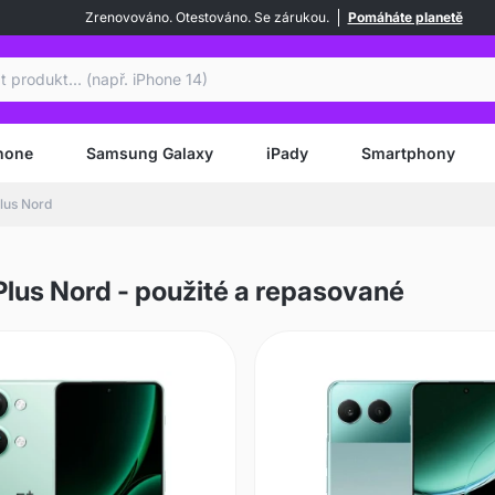
Zrenovováno. Otestováno. Se zárukou.
Pomáháte planetě
at
hone
Samsung Galaxy
iPady
Smartphony
lus Nord
lus Nord - použité a repasované