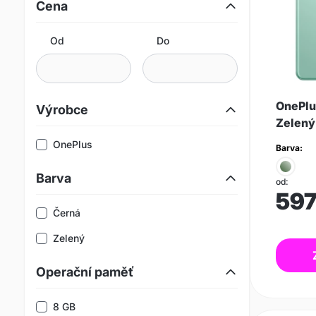
Cena
Od
Do
OnePlu
Výrobce
Zelený
OnePlus
Barva:
Barva
od:
59
Černá
Zelený
Operační paměť
8 GB