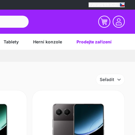
Vybraný trh (CZ)
Tablety
Herní konzole
Prodejte zařízení
Seřadit