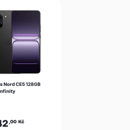
s Nord CE5 128GB
nfinity
42
,00
Kč