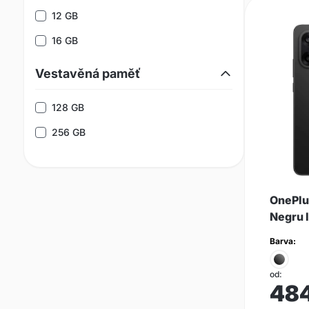
12 GB
16 GB
Vestavěná paměť
128 GB
256 GB
OnePlu
Negru I
Barva:
od:
48