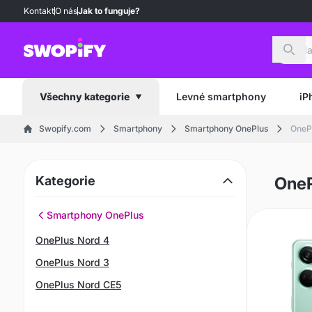
Kontakt
O nás
Jak to funguje?
Hled
Levné smartphony
iP
Všechny kategorie
Swopify.com
Smartphony
Smartphony OnePlus
OneP
Kategorie
OneP
Smartphony OnePlus
OnePlus Nord 4
OnePlus Nord 3
OnePlus Nord CE5