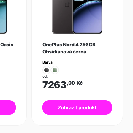
 Oasis
OnePlus Nord 4 256GB
Obsidiánová černá
Barva:
od:
7263
,00
Kč
t
Zobrazit produkt