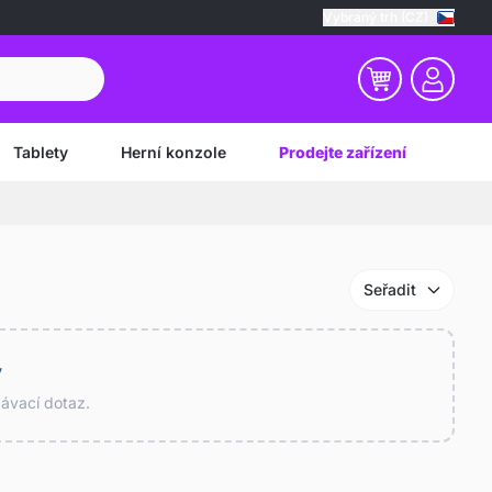
Vybraný trh (CZ)
Tablety
Herní konzole
Prodejte zařízení
Seřadit
y
dávací dotaz.