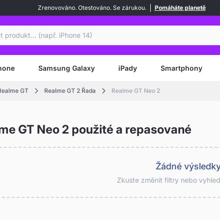
Zrenovováno. Otestováno. Se zárukou.
Pomáháte planetě
at
hone
Samsung Galaxy
iPady
Smartphony
Realme GT
Realme GT 2 Řada
Realme GT Neo 2
me GT Neo 2 použité a repasované
Žádné výsledk
Zkuste změnit filtry nebo vyhle