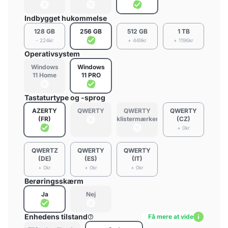
Indbygget hukommelse
128 GB
256 GB
512 GB
1 TB
- 224kr
+ 449kr
+ 1196kr
Operativsystem
Windows
Windows
11 Home
11 PRO
Tastaturtype og -sprog
AZERTY
QWERTY
QWERTY
QWERTY
(FR)
(klistermærker)
(CZ)
+ 0kr
QWERTZ
QWERTY
QWERTY
(DE)
(ES)
(IT)
+ 0kr
+ 0kr
+ 0kr
Berøringsskærm
Ja
Nej
Enhedens tilstand
Få mere at vide