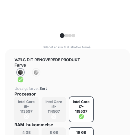
Billedet er kun til illustrative formål.
VÆLG DIT RENOVEREDE PRODUKT
Farve
Udvalgt farve:
Sort
Processor
Intel Core
Intel Core
Intel Core
i5-
i5-
i7-
1135G7
1145G7
1185G7
RAM-hukommelse
4 GB
8 GB
16 GB