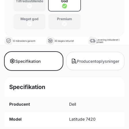
Tilfredsstillende
God
Meget god
Premium
Levering inkluderet i
12 måneders garanti
30 dages returret
prisen
Specifikation
Producentoplysninger
Specifikation
Producent
Dell
Model
Latitude 7420