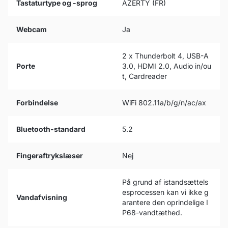
Tastaturtype og -sprog
AZERTY (FR)
Webcam
Ja
2 x Thunderbolt 4, USB-A
Porte
3.0, HDMI 2.0, Audio in/ou
t, Cardreader
Forbindelse
WiFi 802.11a/b/g/n/ac/ax
Bluetooth-standard
5.2
Fingeraftrykslæser
Nej
På grund af istandsættels
esprocessen kan vi ikke g
Vandafvisning
arantere den oprindelige I
P68-vandtæthed.