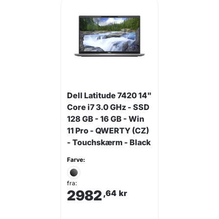
Dell Latitude 7420 14"
Core i7 3.0 GHz - SSD
128 GB - 16 GB - Win
11 Pro - QWERTY (CZ)
- Touchskærm - Black
Farve:
fra:
2982
,64
kr