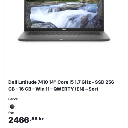
Dell Latitude 7410 14" Core i5 1.7 GHz – SSD 256
GB – 16 GB – Win 11 – QWERTY (EN) – Sort
Farve:
fra:
2466
,85
kr