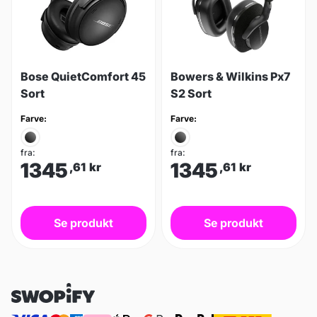
Bose QuietComfort 45
Bowers & Wilkins Px7
Sort
S2 Sort
Farve:
Farve:
fra:
fra:
1345
1345
,61
kr
,61
kr
Se produkt
Se produkt