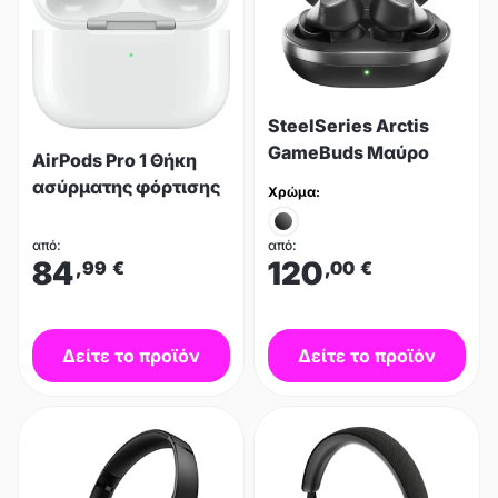
SteelSeries Arctis
GameBuds Μαύρο
AirPods Pro 1 Θήκη
ασύρματης φόρτισης
Χρώμα:
από:
από:
84
120
,99
€
,00
€
Δείτε το προϊόν
Δείτε το προϊόν