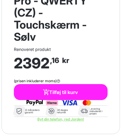
Pro - QWERTY
(CZ) -
Touchskærm -
Sølv
Renoveret produkt
2392
,16
kr
(prisen inkluderer moms)
Tilføj til kurv
Levering
12 måneders
30 dages
inkluderet i
garanti
returret
prisen
Byt din telefon, red Jorden!