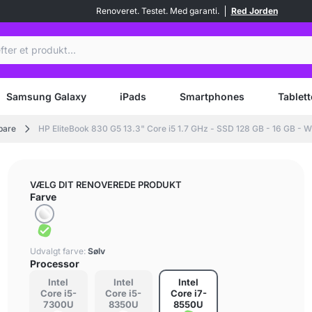
Renoveret. Testet. Med garanti.
Red Jorden
Samsung Galaxy
iPads
Smartphones
Tablett
bare
HP EliteBook 830 G5 13.3" Core i5 1.7 GHz - SSD 128 GB - 16 GB - 
VÆLG DIT RENOVEREDE PRODUKT
Farve
Udvalgt farve:
Sølv
Processor
Intel
Intel
Intel
Core i5-
Core i5-
Core i7-
7300U
8350U
8550U