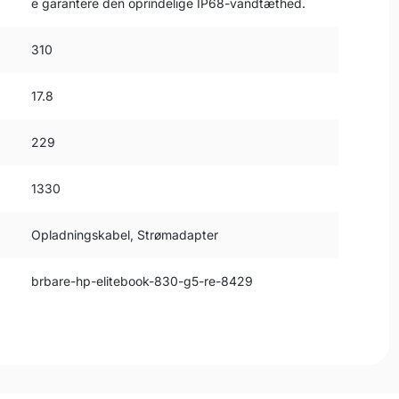
e garantere den oprindelige IP68-vandtæthed.
310
17.8
229
1330
Opladningskabel, Strømadapter
brbare-hp-elitebook-830-g5-re-8429