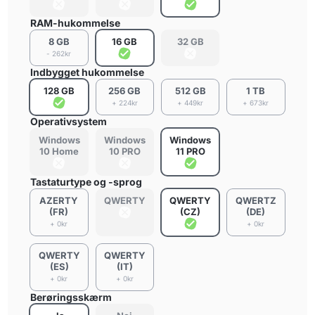
RAM-hukommelse
8 GB
16 GB
32 GB
- 262kr
Indbygget hukommelse
128 GB
256 GB
512 GB
1 TB
+ 224kr
+ 449kr
+ 673kr
Operativsystem
Windows
Windows
Windows
10 Home
10 PRO
11 PRO
Tastaturtype og -sprog
AZERTY
QWERTY
QWERTY
QWERTZ
(FR)
(CZ)
(DE)
+ 0kr
+ 0kr
QWERTY
QWERTY
(ES)
(IT)
+ 0kr
+ 0kr
Berøringsskærm