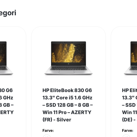
egori
30 G6
HP EliteBook 830 G6
HP El
.6 GHz
13.3" Core i5 1.6 GHz
13.3" 
8 GB –
– SSD 128 GB – 8 GB –
– SSD 
QWERTY
Win 11 Pro – AZERTY
Win 1
(FR) - Silver
(DE) -
Farve:
Farve: