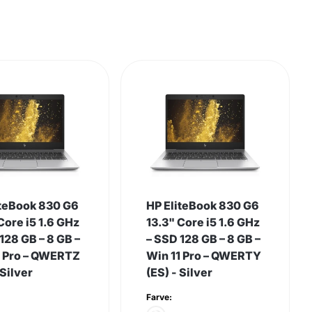
iteBook 830 G6
HP EliteBook 830 G6
Core i5 1.6 GHz
13.3" Core i5 1.6 GHz
128 GB – 8 GB –
– SSD 128 GB – 8 GB –
1 Pro – QWERTZ
Win 11 Pro – QWERTY
 Silver
(ES) - Silver
Farve: