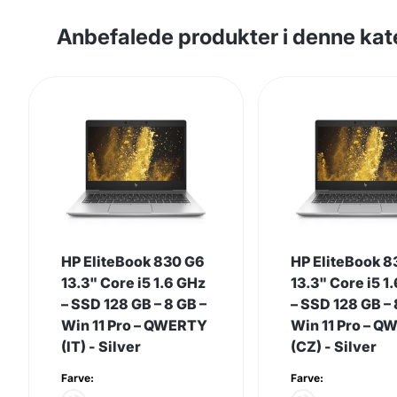
Anbefalede produkter i denne kat
HP EliteBook 830 G6
HP EliteBook 8
13.3" Core i5 1.6 GHz
13.3" Core i5 1
– SSD 128 GB – 8 GB –
– SSD 128 GB – 
Win 11 Pro – QWERTY
Win 11 Pro – 
(IT) - Silver
(CZ) - Silver
Farve:
Farve: