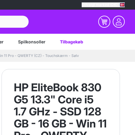
Udvalgt marked (DK)
er
Spilkonsoller
Tilbagekøb
Win 11 Pro - QWERTY (CZ) - Touchskærm - Sølv
HP EliteBook 830
G5 13.3" Core i5
1.7 GHz - SSD 128
GB - 16 GB - Win 11