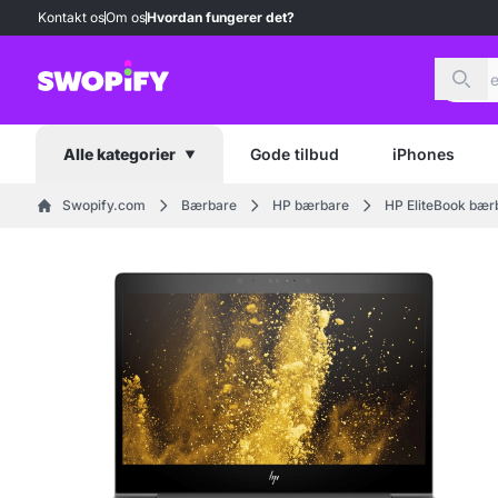
Kontakt os
Om os
Hvordan fungerer det?
Søg
Gode tilbud
iPhones
Alle kategorier
Swopify.com
Bærbare
HP bærbare
HP EliteBook bær