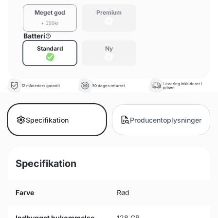
Meget god
Premium
+ 299kr
Batteri
Standard
Ny
Levering inkluderet i
12 måneders garanti
30 dages returret
prisen
Specifikation
Producentoplysninger
Specifikation
Farve
Rød
Indbygget hukommelse
128 GB