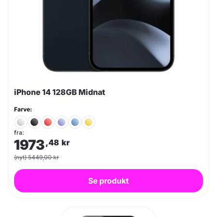
iPhone 14 128GB Midnat
Farve:
fra:
1973
,48
kr
(nyt) 5449,00 kr
Se produkt