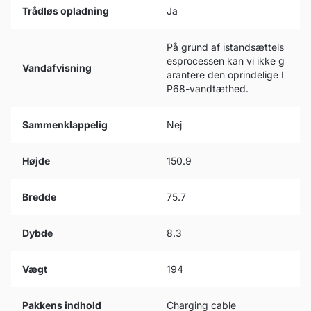
Trådløs opladning
Ja
På grund af istandsættels
esprocessen kan vi ikke g
Vandafvisning
arantere den oprindelige I
P68-vandtæthed.
Sammenklappelig
Nej
Højde
150.9
Bredde
75.7
Dybde
8.3
Vægt
194
Pakkens indhold
Charging cable