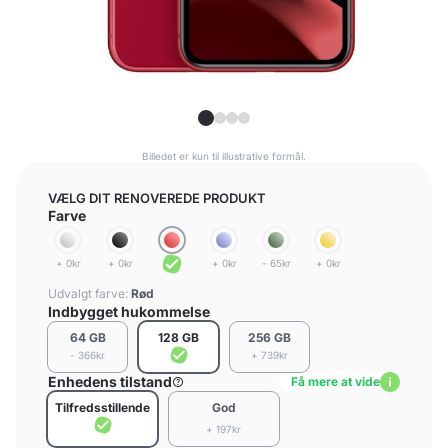
Billedet er kun til illustrative formål.
VÆLG DIT RENOVEREDE PRODUKT
Farve
+ 0kr
+ 0kr
+ 0kr
- 65kr
+ 0kr
Udvalgt farve:
Rød
Indbygget hukommelse
64 GB
128 GB
256 GB
- 366kr
+ 739kr
Enhedens tilstand
Få mere at vide
Tilfredsstillende
God
+ 197kr