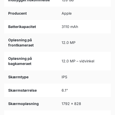
Producent
Apple
Batterikapacitet
3110 mAh
Opløsning på
12.0 MP
frontkameraet
Opløsning på
12.0 MP – vidvinkel
bagkameraet
Skærmtype
IPS
Skærmstørrelse
6.1"
Skærmopløsning
1792 x 828