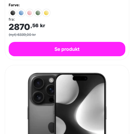
Farve:
fra:
2870
,56
kr
(nyt) 6339,00 kr
Se produkt