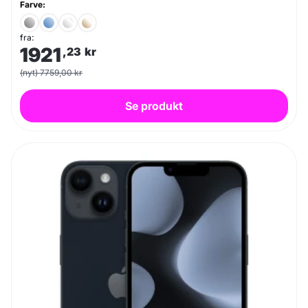
Farve:
fra:
1921
,23
kr
(nyt) 7759,00 kr
Se produkt