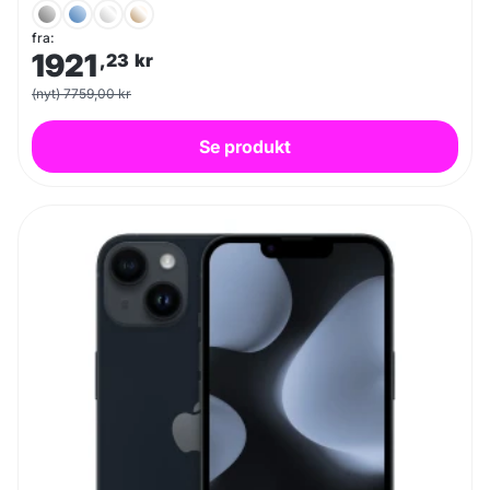
fra:
1921
,23
kr
(nyt) 7759,00 kr
Se produkt