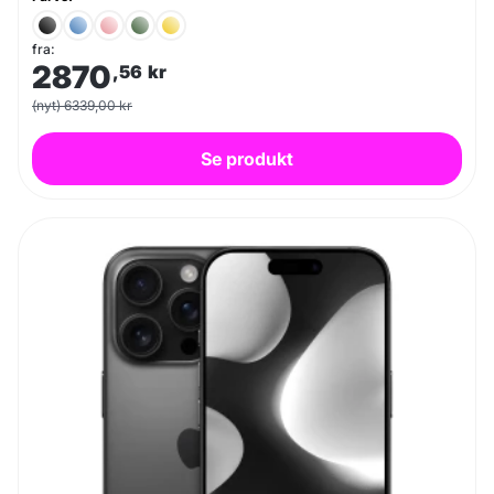
fra:
2870
,56
kr
(nyt) 6339,00 kr
Se produkt