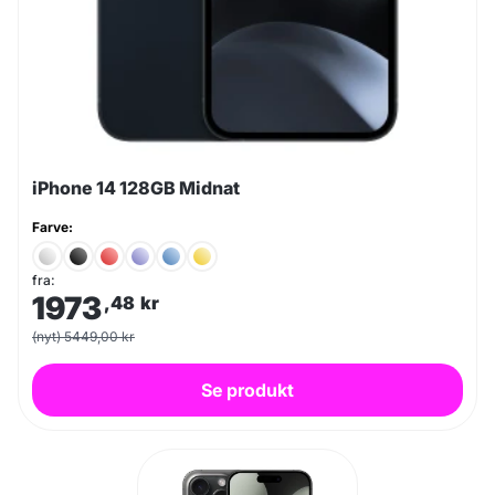
iPhone 14 128GB Midnat
Farve:
fra:
1973
,48
kr
(nyt) 5449,00 kr
Se produkt