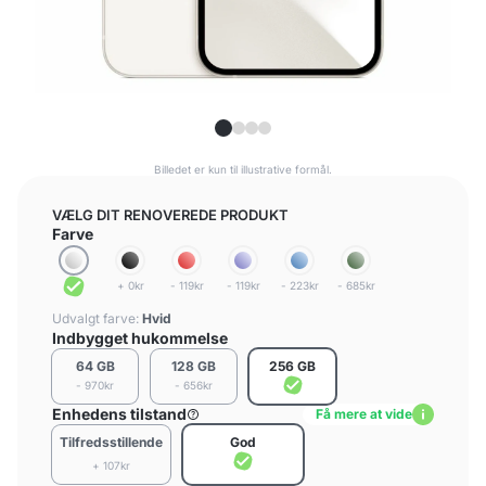
Billedet er kun til illustrative formål.
VÆLG DIT RENOVEREDE PRODUKT
Farve
+ 0kr
- 119kr
- 119kr
- 223kr
- 685kr
Udvalgt farve:
Hvid
Indbygget hukommelse
64 GB
128 GB
256 GB
- 970kr
- 656kr
Enhedens tilstand
Få mere at vide
Tilfredsstillende
God
+ 107kr