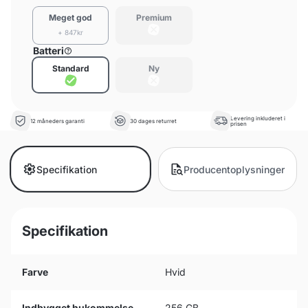
Meget god
Premium
+ 847kr
Batteri
Standard
Ny
Levering inkluderet i
12 måneders garanti
30 dages returret
prisen
Specifikation
Producentoplysninger
Specifikation
Farve
Hvid
Indbygget hukommelse
256 GB