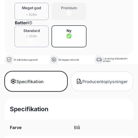
Meget god
Premium
+ 628kr
Batteri
Standard
Ny
+ 254kr
Levering inkluderet i
12 måneders garanti
30 dages returret
prisen
Specifikation
Producentoplysninger
Specifikation
Farve
Blå