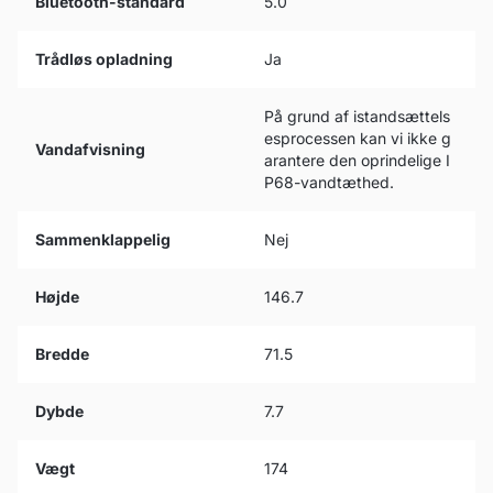
Bluetooth-standard
5.0
Trådløs opladning
Ja
På grund af istandsættels
esprocessen kan vi ikke g
Vandafvisning
arantere den oprindelige I
P68-vandtæthed.
Sammenklappelig
Nej
Højde
146.7
Bredde
71.5
Dybde
7.7
Vægt
174