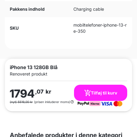
Pakkens indhold
Charging cable
mobiltelefoner-iphone-13-r
SKU
e-350
iPhone 13 128GB Blå
Renoveret produkt
1794
,07
kr
Tilføj til kurv
(nyt) 5519,00 kr
(prisen inkluderer moms)
Anbefalede produkter i denne kategori