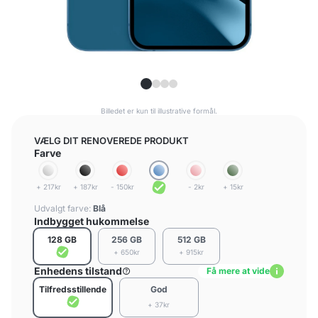
Billedet er kun til illustrative formål.
VÆLG DIT RENOVEREDE PRODUKT
Farve
+ 217kr
+ 187kr
- 150kr
- 2kr
+ 15kr
Udvalgt farve:
Blå
Indbygget hukommelse
128 GB
256 GB
512 GB
+ 650kr
+ 915kr
Enhedens tilstand
Få mere at vide
Tilfredsstillende
God
+ 37kr