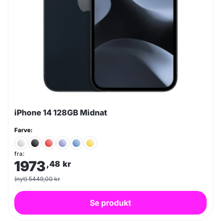
iPhone 14 128GB Midnat
Farve:
fra:
1973
,48
kr
(nyt) 5449,00 kr
Se produkt