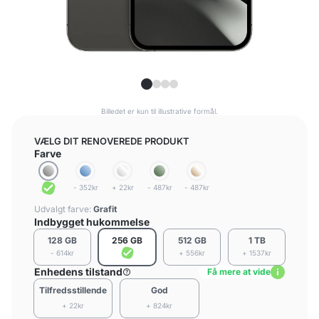
Billedet er kun til illustrative formål.
VÆLG DIT RENOVEREDE PRODUKT
Farve
- 352kr
+ 22kr
- 487kr
- 487kr
Udvalgt farve:
Grafit
Indbygget hukommelse
128 GB
256 GB
512 GB
1 TB
- 614kr
+ 556kr
+ 1537kr
Enhedens tilstand
Få mere at vide
Tilfredsstillende
God
+ 22kr
+ 824kr