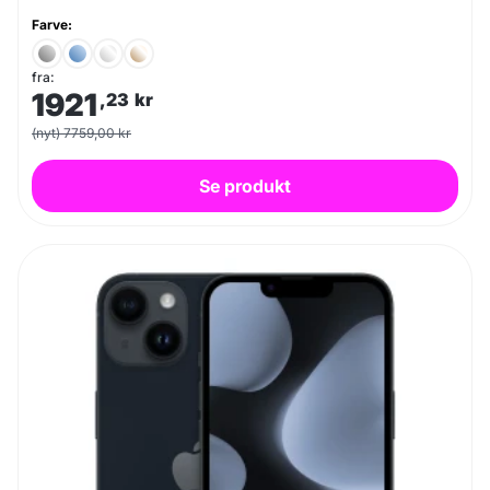
Farve:
fra:
1921
,23
kr
(nyt) 7759,00 kr
Se produkt