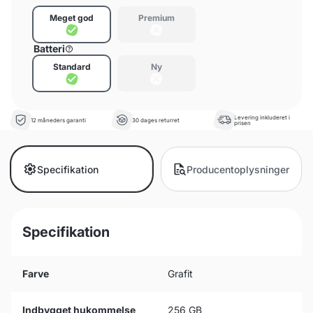
Meget god
Premium
Batteri
Standard
Ny
Levering inkluderet i
12 måneders garanti
30 dages returret
prisen
Specifikation
Producentoplysninger
Specifikation
Farve
Grafit
Indbygget hukommelse
256 GB