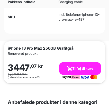
Pakkens indhold
Charging cable
mobiltelefoner-iphone-13-
SKU
pro-max-re-487
iPhone 13 Pro Max 256GB Grafitgrå
Renoveret produkt
3447
,07
kr
Tilføj til kurv
(nyt) 10299,00 kr
(prisen inkluderer moms)
Anbefalede produkter i denne kategori