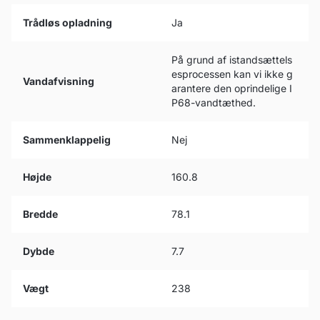
Trådløs opladning
Ja
På grund af istandsættels
esprocessen kan vi ikke g
Vandafvisning
arantere den oprindelige I
P68-vandtæthed.
Sammenklappelig
Nej
Højde
160.8
Bredde
78.1
Dybde
7.7
Vægt
238