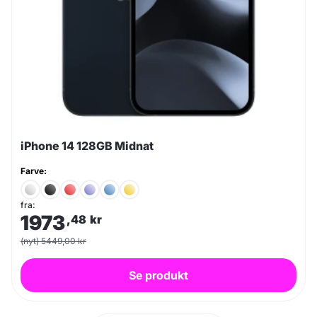
iPhone 14 128GB Midnat
Farve:
fra:
1973
,48
kr
(nyt) 5449,00 kr
Se produkt