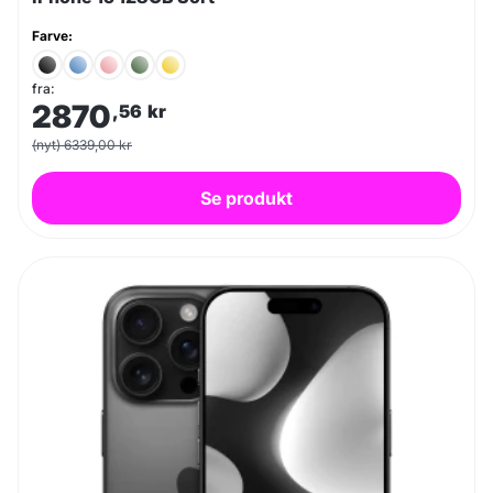
Farve:
fra:
2870
,56
kr
(nyt) 6339,00 kr
Se produkt