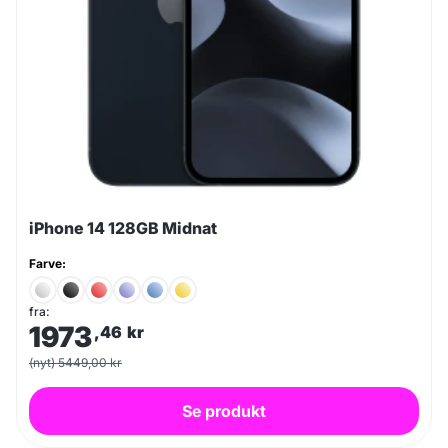
iPhone 14 128GB Midnat
Farve:
fra:
1973
,46
kr
(nyt) 5449,00 kr
Se produkt