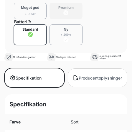
Meget god
Premium
+ 905kr
Batteri
Standard
Ny
+ 269kr
Levering inkluderet i
12 måneders garanti
30 dages returret
prisen
Specifikation
Producentoplysninger
Specifikation
Farve
Sort