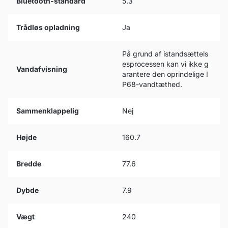
Bluetooth-standard
5.3
Trådløs opladning
Ja
På grund af istandsættels
esprocessen kan vi ikke g
Vandafvisning
arantere den oprindelige I
P68-vandtæthed.
Sammenklappelig
Nej
Højde
160.7
Bredde
77.6
Dybde
7.9
Vægt
240