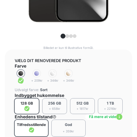
Billedet er kun til illustrative formål.
VÆLG DIT RENOVEREDE PRODUKT
Farve
+ 209kr
+ 344kr
+ 344kr
Udvalgt farve:
Sort
Indbygget hukommelse
128 GB
256 GB
512 GB
1 TB
+ 658kr
+ 1817kr
+ 2216kr
Enhedens tilstand
Få mere at vide
Tilfredsstillende
God
+ 359kr