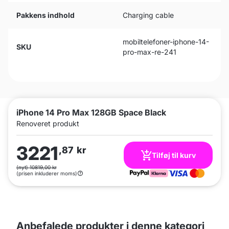
Pakkens indhold
Charging cable
mobiltelefoner-iphone-14-
SKU
pro-max-re-241
iPhone 14 Pro Max 128GB Space Black
Renoveret produkt
3221
,87
kr
Tilføj til kurv
(nyt) 10819,00 kr
(prisen inkluderer moms)
Anbefalede produkter i denne kategori