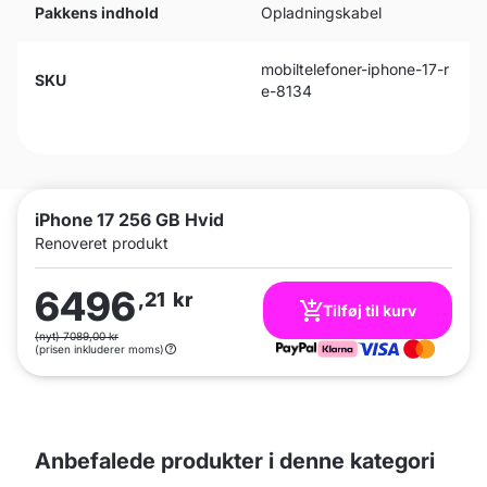
Pakkens indhold
Opladningskabel
mobiltelefoner-iphone-17-r
SKU
e-8134
iPhone 17 256 GB Hvid
Renoveret produkt
6496
,21
kr
Tilføj til kurv
(nyt) 7089,00 kr
(prisen inkluderer moms)
Anbefalede produkter i denne kategori