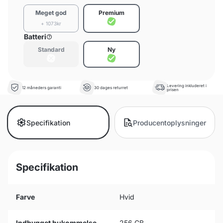
Meget god
Premium
+ 1073kr
Batteri
Standard
Ny
Levering inkluderet i
12 måneders garanti
30 dages returret
prisen
Specifikation
Producentoplysninger
Specifikation
Farve
Hvid
Indbygget hukommelse
256 GB