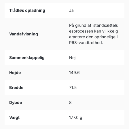
Trådløs opladning
Ja
På grund af istandsættels
esprocessen kan vi ikke g
Vandafvisning
arantere den oprindelige I
P68-vandtæthed.
Sammenklappelig
Nej
Højde
149.6
Bredde
71.5
Dybde
8
Vægt
177.0 g