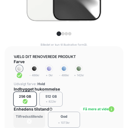
Billedet er kun til illustrative formål.
VÆLG DIT RENOVEREDE PRODUKT
Farve
- 486kr
+ 0kr
- 486kr
+ 142kr
Udvalgt farve:
Hvid
Indbygget hukommelse
256 GB
512 GB
+ 822kr
Enhedens tilstand
Få mere at vide
Tilfredsstillende
God
+ 1073kr