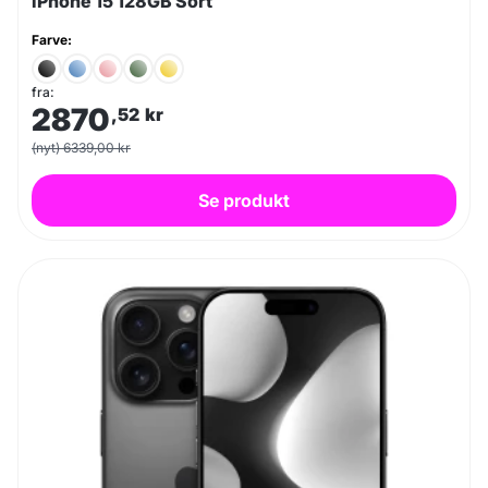
iPhone 15 128GB Sort
Farve:
fra:
2870
,52
kr
(nyt) 6339,00 kr
Se produkt