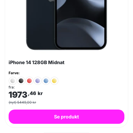
iPhone 14 128GB Midnat
Farve:
fra:
1973
,46
kr
(nyt) 5449,00 kr
Se produkt