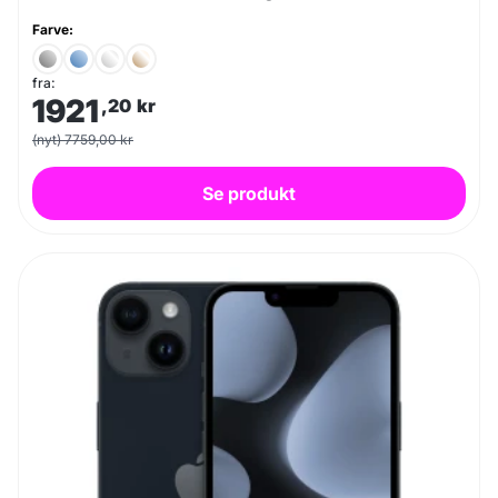
Farve:
fra:
1921
,20
kr
(nyt) 7759,00 kr
Se produkt