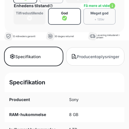
Enhedens tilstand
Få mere at vide
Tilfredsstillende
God
Meget god
+ 135kr
Levering inkluderet i
12 måneders garanti
30 dages returret
prisen
Specifikation
Producentoplysninger
Specifikation
Producent
Sony
RAM-hukommelse
8 GB