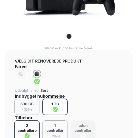
Billedet er kun til illustrative formål.
VÆLG DIT RENOVEREDE PRODUKT
Farve
Udvalgt farve:
Sort
Indbygget hukommelse
500 GB
1 TB
- 336kr
Tilbehør
2
1
uden
controllere
controller
controller
- 202kr