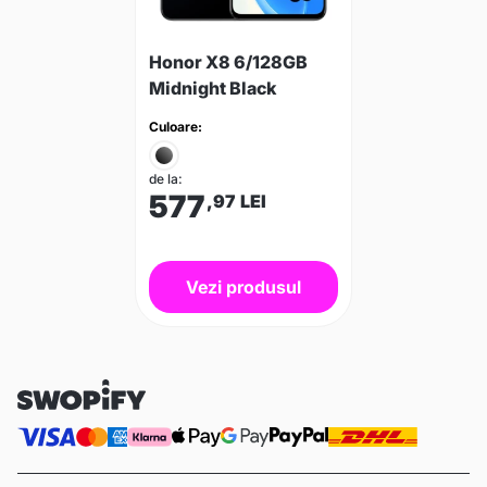
Honor X8 6/128GB
Midnight Black
Culoare:
de la:
577
,97
LEI
Vezi produsul