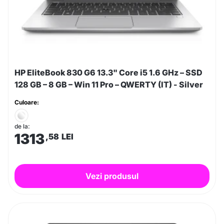
HP EliteBook 830 G6 13.3" Core i5 1.6 GHz – SSD
128 GB – 8 GB – Win 11 Pro – QWERTY (IT) - Silver
Culoare:
de la:
1313
,58
LEI
Vezi produsul