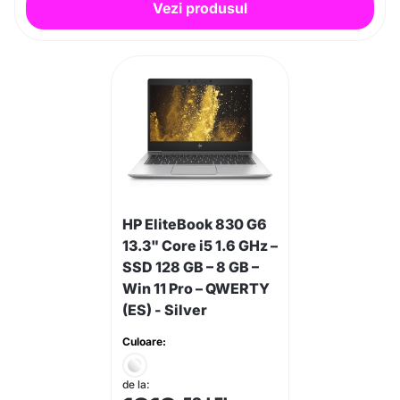
Vezi produsul
HP EliteBook 830 G6
13.3" Core i5 1.6 GHz –
SSD 128 GB – 8 GB –
Win 11 Pro – QWERTY
(ES) - Silver
Culoare:
de la: