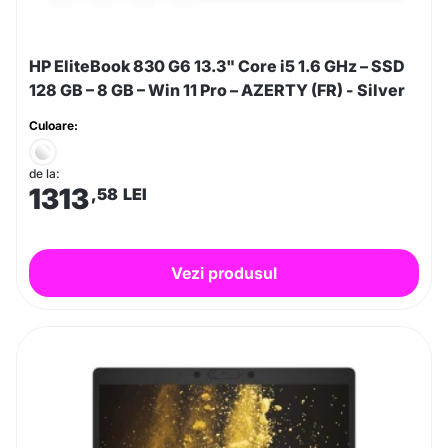
HP EliteBook 830 G6 13.3" Core i5 1.6 GHz – SSD
128 GB – 8 GB – Win 11 Pro – AZERTY (FR) - Silver
Culoare:
de la:
1313
,58
LEI
Vezi produsul