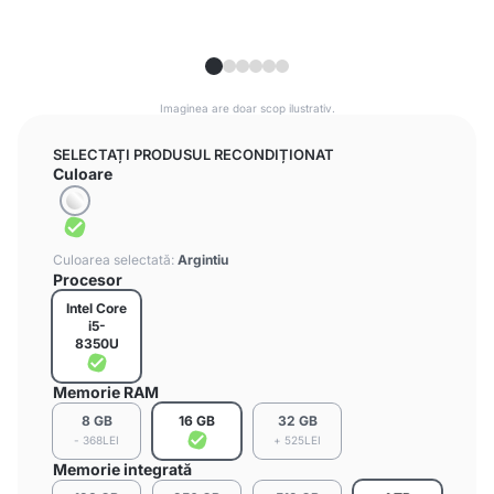
Imaginea are doar scop ilustrativ.
SELECTAȚI PRODUSUL RECONDIȚIONAT
Culoare
Culoarea selectată:
Argintiu
Procesor
Intel Core
i5-
8350U
Memorie RAM
8 GB
16 GB
32 GB
- 368LEI
+ 525LEI
Memorie integrată