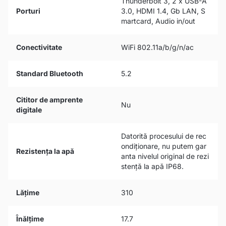
Thunderbolt 3, 2 x USB-A
Porturi
3.0, HDMI 1.4, Gb LAN, S
martcard, Audio in/out
Conectivitate
WiFi 802.11a/b/g/n/ac
Standard Bluetooth
5.2
Cititor de amprente
Nu
digitale
Datorită procesului de rec
ondiționare, nu putem gar
Rezistența la apă
anta nivelul original de rezi
stență la apă IP68.
Lățime
310
Înălțime
17.7