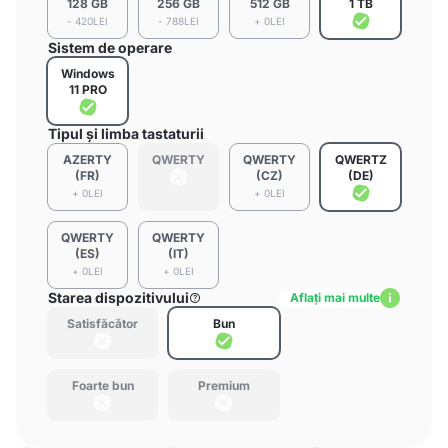
128 GB
256 GB
512 GB
1 TB
- 420LEI
- 788LEI
+ 0LEI
Sistem de operare
Windows
11 PRO
Tipul și limba tastaturii
AZERTY
QWERTY
QWERTY
QWERTZ
(FR)
(CZ)
(DE)
+ 0LEI
+ 0LEI
QWERTY
QWERTY
(ES)
(IT)
+ 0LEI
+ 0LEI
Starea dispozitivului
Aflați mai multe
Satisfăcător
Bun
Foarte bun
Premium