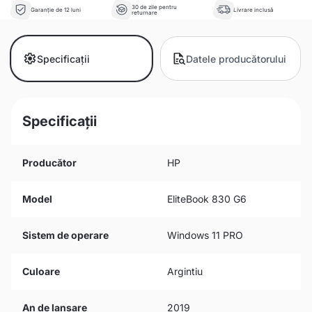
30 de zile pentru
Garanție de 12 luni
Livrare inclusă
returnare
Specificații
Datele producătorului
Specificații
Producător
HP
Model
EliteBook 830 G6
Sistem de operare
Windows 11 PRO
Culoare
Argintiu
An de lansare
2019