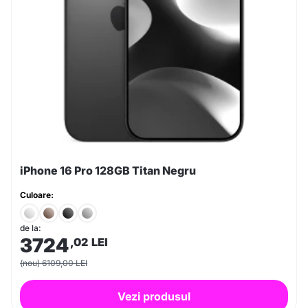
iPhone 16 Pro 128GB Titan Negru
Culoare:
de la:
3724
,02
LEI
(nou) 6109,00 LEI
Vezi produsul