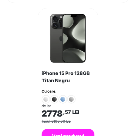
iPhone 15 Pro 128GB
Titan Negru
Culoare:
de la:
2778
,57
LEI
(nou) 6109,00 LEI
Vezi produsul