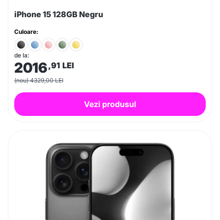
iPhone 15 128GB Negru
Culoare:
de la:
2016
,91
LEI
(nou) 4329,00 LEI
Vezi produsul