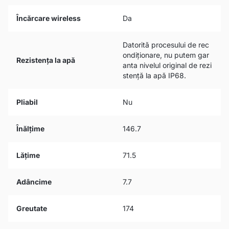
Încărcare wireless
Da
Datorită procesului de rec
ondiționare, nu putem gar
Rezistența la apă
anta nivelul original de rezi
stență la apă IP68.
Pliabil
Nu
Înălțime
146.7
Lățime
71.5
Adâncime
7.7
Greutate
174