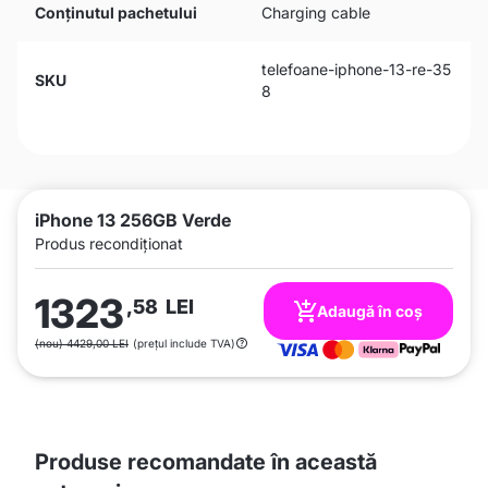
Conținutul pachetului
Charging cable
telefoane-iphone-13-re-35
SKU
8
iPhone 13 256GB Verde
Produs recondiționat
1323
,58
LEI
Adaugă în coș
(nou) 4429,00 LEI
(prețul include TVA)
Produse recomandate în această