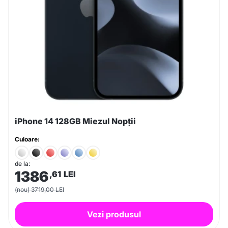
iPhone 14 128GB Miezul Nopții
Culoare:
de la:
1386
,61
LEI
(nou) 3719,00 LEI
Vezi produsul