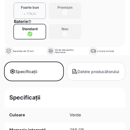
Foarte bun
Premium
+ 779LEI
Baterie
Standard
Nou
30 de zile pentru
Garanție de 12 luni
Livrare inclusă
returnare
Specificații
Datele producătorului
Specificații
Culoare
Verde
Memorie integrată
256 GB