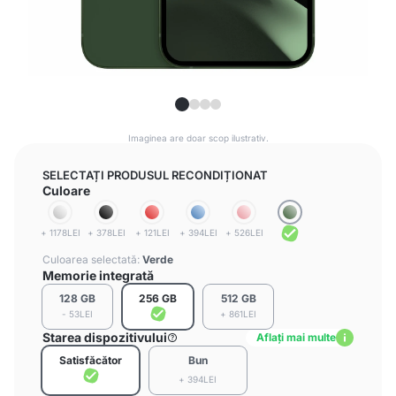
Imaginea are doar scop ilustrativ.
SELECTAȚI PRODUSUL RECONDIȚIONAT
Culoare
+ 1178LEI
+ 378LEI
+ 121LEI
+ 394LEI
+ 526LEI
Culoarea selectată:
Verde
Memorie integrată
128 GB
256 GB
512 GB
- 53LEI
+ 861LEI
Starea dispozitivului
Aflați mai multe
Satisfăcător
Bun
+ 394LEI