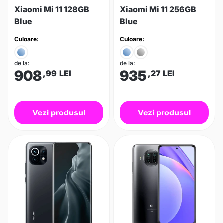
Xiaomi Mi 11 128GB
Xiaomi Mi 11 256GB
Blue
Blue
Culoare:
Culoare:
de la:
de la:
908
935
,99
LEI
,27
LEI
Vezi produsul
Vezi produsul