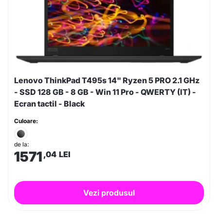
Lenovo ThinkPad T495s 14" Ryzen 5 PRO 2.1 GHz
- SSD 128 GB - 8 GB - Win 11 Pro - QWERTY (IT) -
Ecran tactil - Black
Culoare:
de la:
1571
,04
LEI
Vezi produsul