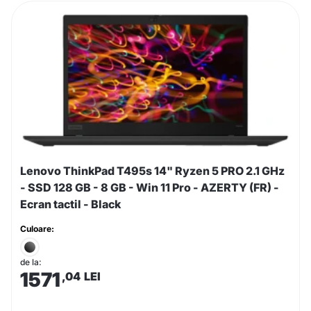
Lenovo ThinkPad T495s 14" Ryzen 5 PRO 2.1 GHz
- SSD 128 GB - 8 GB - Win 11 Pro - AZERTY (FR) -
Ecran tactil - Black
Culoare:
de la:
1571
,04
LEI