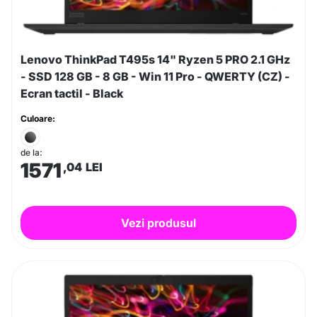
Lenovo ThinkPad T495s 14" Ryzen 5 PRO 2.1 GHz
- SSD 128 GB - 8 GB - Win 11 Pro - QWERTY (CZ) -
Ecran tactil - Black
Culoare:
de la:
1571
,04
LEI
Vezi produsul