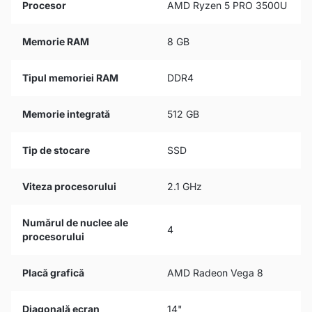
Procesor
AMD Ryzen 5 PRO 3500U
Memorie RAM
8 GB
Tipul memoriei RAM
DDR4
Memorie integrată
512 GB
Tip de stocare
SSD
Viteza procesorului
2.1 GHz
Numărul de nuclee ale
4
procesorului
Placă grafică
AMD Radeon Vega 8
Diagonală ecran
14"