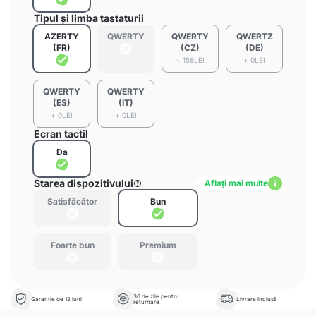
Tipul și limba tastaturii
AZERTY
QWERTY
QWERTY
QWERTZ
(FR)
(CZ)
(DE)
+ 158LEI
+ 0LEI
QWERTY
QWERTY
(ES)
(IT)
+ 0LEI
+ 0LEI
Ecran tactil
Da
Starea dispozitivului
Aflați mai multe
Satisfăcător
Bun
Foarte bun
Premium
30 de zile pentru
Garanție de 12 luni
Livrare inclusă
returnare