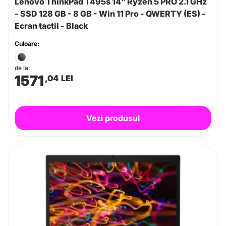
Lenovo ThinkPad T495s 14" Ryzen 5 PRO 2.1 GHz
- SSD 128 GB - 8 GB - Win 11 Pro - QWERTY (ES) -
Ecran tactil - Black
Culoare:
de la:
1571
,04
LEI
Vezi produsul