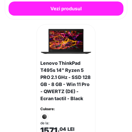
Vezi produsul
Lenovo ThinkPad
T495s 14" Ryzen 5
PRO 2.1 GHz - SSD 128
GB - 8 GB - Win 11 Pro
- QWERTZ (DE) -
Ecran tactil - Black
Culoare:
de la:
1571
,04
LEI