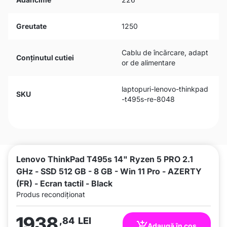
Greutate
1250
Cablu de încărcare, adapt
Conținutul cutiei
or de alimentare
laptopuri-lenovo-thinkpad
SKU
-t495s-re-8048
Lenovo ThinkPad T495s 14" Ryzen 5 PRO 2.1
GHz - SSD 512 GB - 8 GB - Win 11 Pro - AZERTY
(FR) - Ecran tactil - Black
Produs recondiționat
1938
,84
LEI
Adaugă în coș