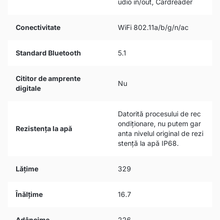
udio in/out, Cardreader
Conectivitate
WiFi 802.11a/b/g/n/ac
Standard Bluetooth
5.1
Cititor de amprente
Nu
digitale
Datorită procesului de rec
ondiționare, nu putem gar
Rezistența la apă
anta nivelul original de rezi
stență la apă IP68.
Lățime
329
Înălțime
16.7
Adâncime
226