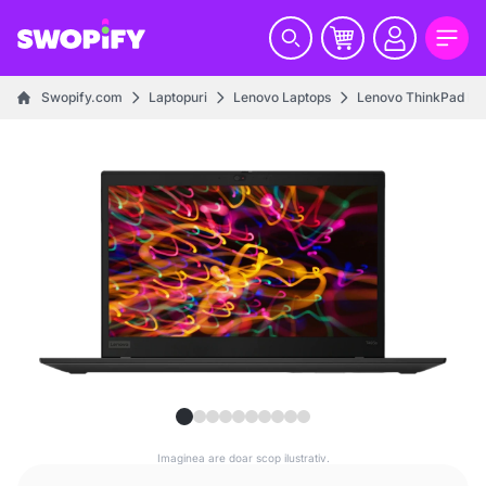
Swopify.com
Laptopuri
Lenovo Laptops
Lenovo ThinkPad La
Imaginea are doar scop ilustrativ.