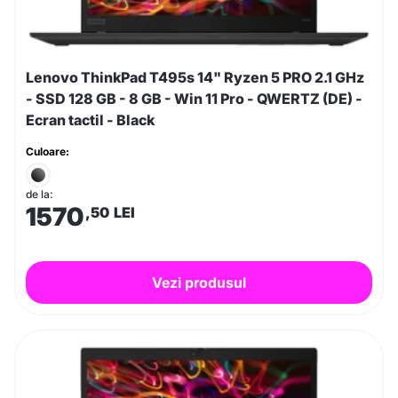
Lenovo ThinkPad T495s 14" Ryzen 5 PRO 2.1 GHz
- SSD 128 GB - 8 GB - Win 11 Pro - QWERTZ (DE) -
Ecran tactil - Black
Culoare:
de la:
1570
,50
LEI
Vezi produsul