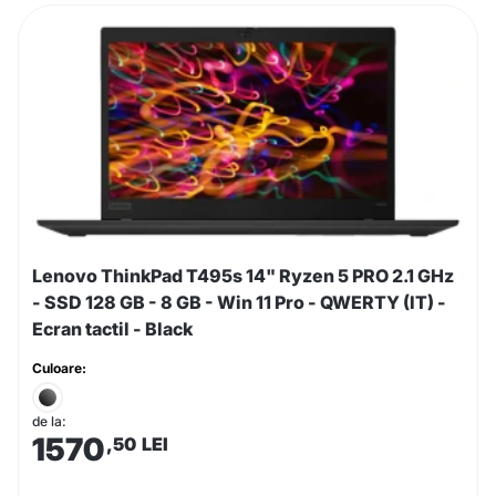
Lenovo ThinkPad T495s 14" Ryzen 5 PRO 2.1 GHz
- SSD 128 GB - 8 GB - Win 11 Pro - QWERTY (IT) -
Ecran tactil - Black
Culoare:
de la:
1570
,50
LEI