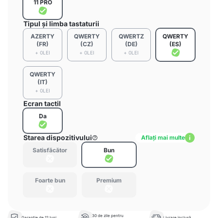
11 PRO
Tipul și limba tastaturii
AZERTY
QWERTY
QWERTZ
QWERTY
(FR)
(CZ)
(DE)
(ES)
+ 0LEI
+ 0LEI
+ 0LEI
QWERTY
(IT)
+ 0LEI
Ecran tactil
Da
Starea dispozitivului
Aflați mai multe
Satisfăcător
Bun
Foarte bun
Premium
30 de zile pentru
Garanție de 12 luni
Livrare inclusă