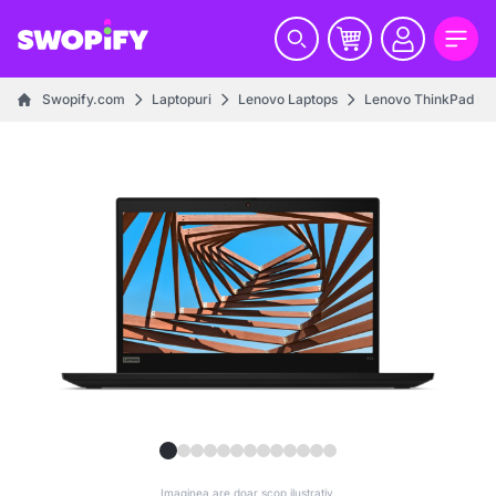
Swopify.com
Laptopuri
Lenovo Laptops
Lenovo ThinkPad La
Imaginea are doar scop ilustrativ.