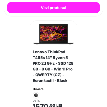
Vezi produsul
Lenovo ThinkPad
T495s 14" Ryzen 5
PRO 2.1 GHz - SSD 128
GB - 8 GB - Win 11 Pro
- QWERTY (CZ) -
Ecran tactil - Black
Culoare:
de la:
1570
,50
LEI