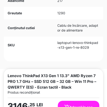
Adâncime
217
Greutate
1290
Cablu de încărcare, adapt
Conținutul cutiei
or de alimentare
laptopuri-lenovo-thinkpad
SKU
-x13-gen-1-re-8029
Lenovo ThinkPad X13 Gen 1 13.3" AMD Ryzen 7
PRO 1.7 GHz – SSD 512 GB – 32 GB – Win 11 Pro –
QWERTY (ES) - Ecran tactil - Black
Produs recondiționat
3146
,25
LEI