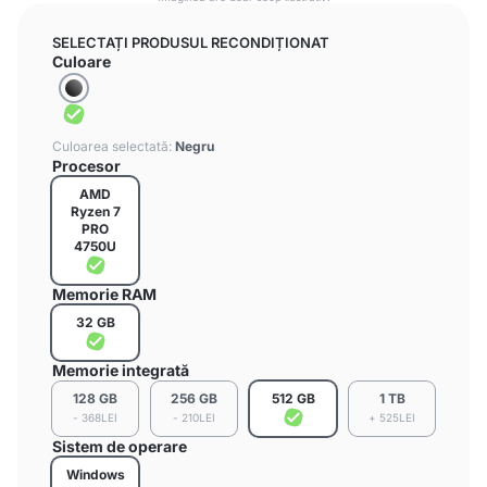
SELECTAȚI PRODUSUL RECONDIȚIONAT
Culoare
Culoarea selectată:
Negru
Procesor
AMD
Ryzen 7
PRO
4750U
Memorie RAM
32 GB
Memorie integrată
128 GB
256 GB
512 GB
1 TB
- 368LEI
- 210LEI
+ 525LEI
Sistem de operare
Windows