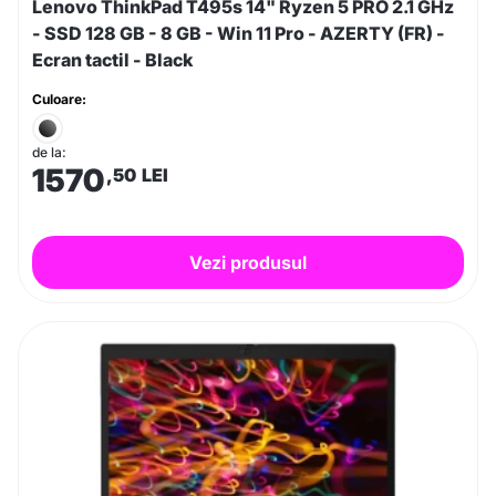
Lenovo ThinkPad T495s 14" Ryzen 5 PRO 2.1 GHz
- SSD 128 GB - 8 GB - Win 11 Pro - AZERTY (FR) -
Ecran tactil - Black
Culoare:
de la:
1570
,50
LEI
Vezi produsul