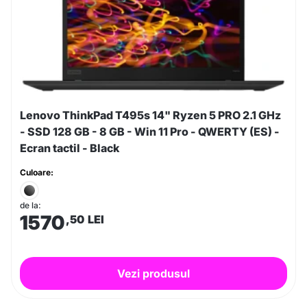
Lenovo ThinkPad T495s 14" Ryzen 5 PRO 2.1 GHz
- SSD 128 GB - 8 GB - Win 11 Pro - QWERTY (ES) -
Ecran tactil - Black
Culoare:
de la:
1570
,50
LEI
Vezi produsul