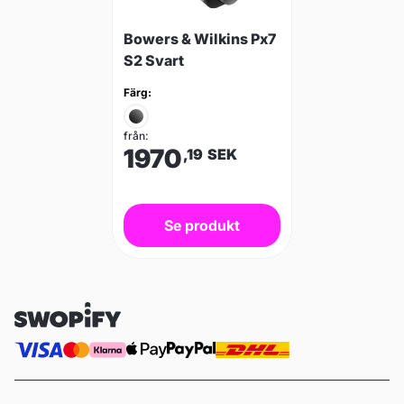
Bowers & Wilkins Px7
S2 Svart
Färg:
från:
1970
,19
SEK
Se produkt