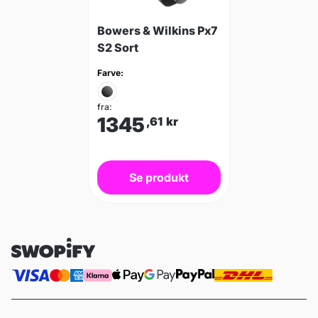
Bowers & Wilkins Px7
S2 Sort
Farve:
fra:
1345
,61
kr
Se produkt