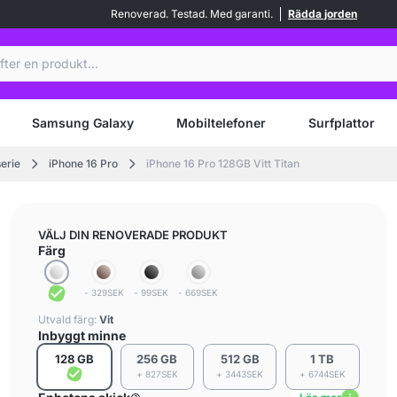
Renoverad. Testad. Med garanti.
Rädda jorden
Samsung Galaxy
Mobiltelefoner
Surfplattor
serie
iPhone 16 Pro
iPhone 16 Pro 128GB Vitt Titan
VÄLJ DIN RENOVERADE PRODUKT
Färg
- 329SEK
- 99SEK
- 669SEK
Utvald färg:
Vit
Inbyggt minne
128 GB
256 GB
512 GB
1 TB
+ 827SEK
+ 3443SEK
+ 6744SEK