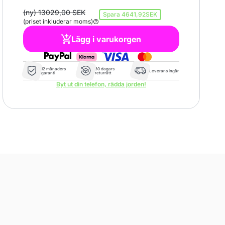
(ny) 13029,00 SEK
Spara
4641,92SEK
(priset inkluderar moms)
Lägg i varukorgen
12 månaders
30 dagars
Leverans ingår
garanti
returrätt
Byt ut din telefon, rädda jorden!