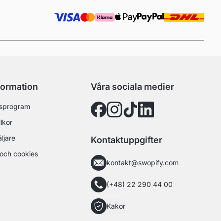
formation
Våra sociala medier
sprogram
lkor
äljare
Kontaktuppgifter
och cookies
kontakt@swopify.com
(+48) 22 290 44 00
Kakor