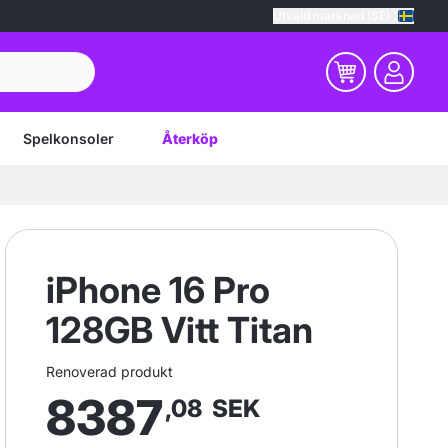
Utvald marknad (SE)
Spelkonsoler
Återköp
iPhone 16 Pro
128GB Vitt Titan
Renoverad produkt
8387
,08
SEK