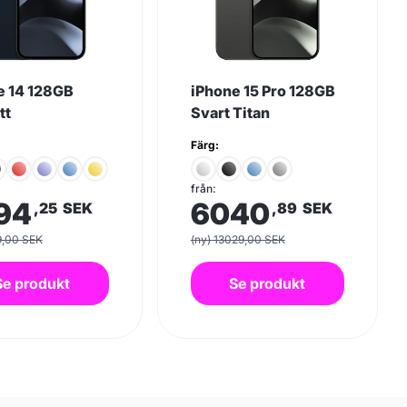
e 14 128GB
iPhone 15 Pro 128GB
tt
Svart Titan
Färg:
från:
94
6040
,25
SEK
,89
SEK
9,00 SEK
(ny) 13029,00 SEK
Se produkt
Se produkt