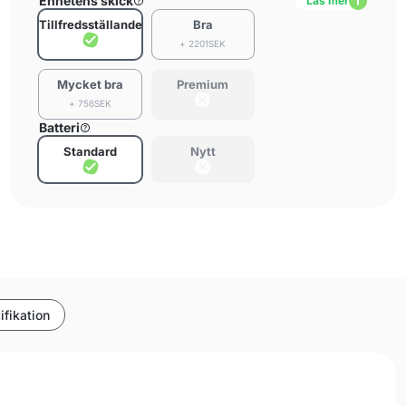
Enhetens skick
Läs mer
Tillfredsställande
Bra
+ 2201SEK
Mycket bra
Premium
+ 756SEK
Batteri
Standard
Nytt
ifikation