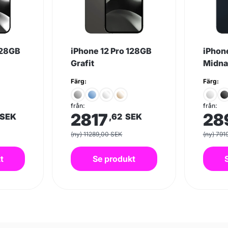
128GB
iPhone 12 Pro 128GB
iPhon
Grafit
Midna
Färg:
Färg:
från:
från:
2817
28
SEK
,62
SEK
(ny) 11289,00 SEK
(ny) 791
t
Se produkt