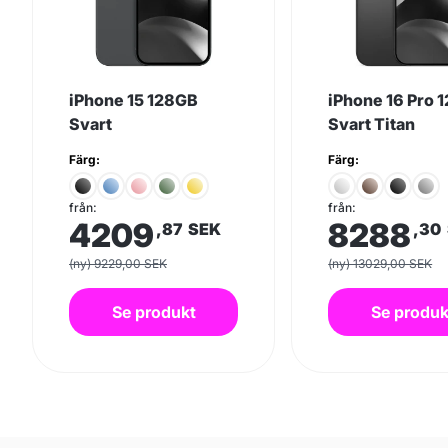
iPhone 15 128GB
iPhone 16 Pro 
Svart
Svart Titan
Färg:
Färg:
från:
från:
4209
8288
,87
SEK
,30
(ny) 9229,00 SEK
(ny) 13029,00 SEK
Se produkt
Se produk