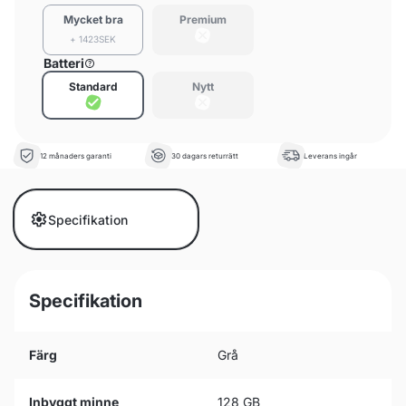
Mycket bra
Premium
+ 1423SEK
Batteri
Standard
Nytt
12 månaders garanti
30 dagars returrätt
Leverans ingår
Specifikation
Specifikation
Färg
Grå
Inbyggt minne
128 GB