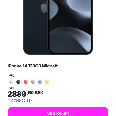
iPhone 14 128GB Midnatt
Färg:
från:
2889
,50
SEK
(ny) 7919,00 SEK
Se produkt