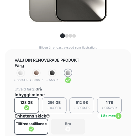
Bilden är endast avsedd som illustration.
VÄLJ DIN RENOVERADE PRODUKT
Färg
+ 668SEK
+ 339SEK
+ 55SEK
Utvald färg:
Grå
Inbyggt minne
128 GB
256 GB
512 GB
1 TB
+ 930SEK
+ 3995SEK
+ 9552SEK
Enhetens skick
Läs mer
Tillfredsställande
Bra