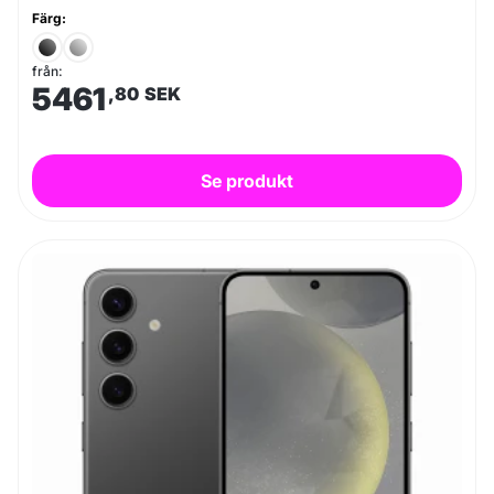
Färg:
från:
5461
,80
SEK
Se produkt