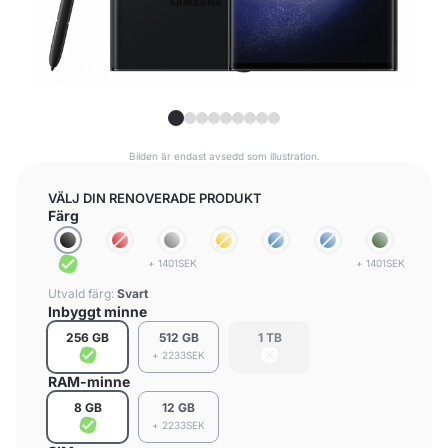
Bilden är endast avsedd som illustration.
VÄLJ DIN RENOVERADE PRODUKT
Färg
+ 1401SEK
+ 1401SEK
Utvald färg:
Svart
Inbyggt minne
256 GB
512 GB
1 TB
+ 2233SEK
RAM-minne
8 GB
12 GB
+ 2233SEK