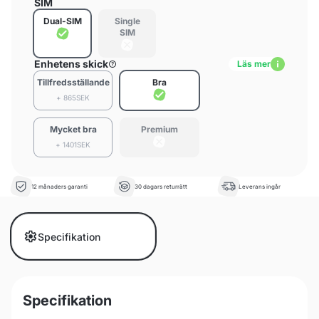
SIM
Dual-SIM
Single
SIM
Enhetens skick
Läs mer
Tillfredsställande
Bra
+ 865SEK
Mycket bra
Premium
+ 1401SEK
12 månaders garanti
30 dagars returrätt
Leverans ingår
Specifikation
Specifikation