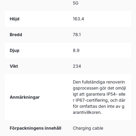
5G
Höjd
163.4
Bredd
78.1
Djup
8.9
Vikt
234
Den fullständiga renoverin
gsprocessen gör det omöjl
igt att garantera IP54- elle
Anmärkningar
r IP67-certifiering, och där
för omfattas den inte av g
arantivillkoren.
Förpackningens innehåll
Charging cable