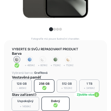
Fotografie má pouze ilustrační charakter.
VYBERTE SI SVŮJ REPASOVANÝ PRODUKT
Barva
+ 485Kč
+ 801Kč
+ 752Kč
+ 752Kč
Vybraná barva:
Grafitová
Vestavěná paměť
128 GB
256 GB
512 GB
1 TB
- 485Kč
+ 1552Kč
+ 3416Kč
Stav zařízení
Zjistěte více
Uspokojivý
Dobrý
+ 1456Kč