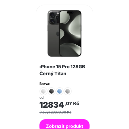
iPhone 15 Pro 128GB
Černý Titan
Barva:
od:
12834
,07
Kč
(nový) 29379,00 Kč
Zobrazit produkt