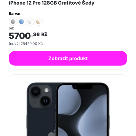
iPhone 12 Pro 128GB Grafitově Šedý
Barva:
od:
5700
,36
Kč
(nový) 25459,00 Kč
Zobrazit produkt