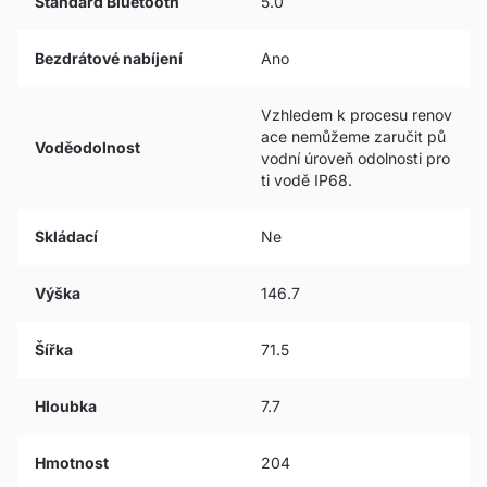
Standard Bluetooth
5.0
Bezdrátové nabíjení
Ano
Vzhledem k procesu renov
ace nemůžeme zaručit pů
Voděodolnost
vodní úroveň odolnosti pro
ti vodě IP68.
Skládací
Ne
Výška
146.7
Šířka
71.5
Hloubka
7.7
Hmotnost
204