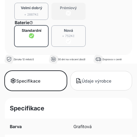
Velmi dobrý
Prémiový
+ 2887Kč
Baterie
Standardní
Nová
+ 752Kč
Záruka 12 měsíců
30 dní na vrácení zboží
Doprava v ceně
Specifikace
Údaje výrobce
Specifikace
Barva
Grafitová