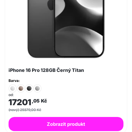
iPhone 16 Pro 128GB Černý Titan
Barva:
od:
17201
,05
Kč
(nový) 29379,00 Kč
Zobrazit produkt