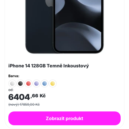
iPhone 14 128GB Temně Inkoustový
Barva:
od:
6404
,66
Kč
(nový) 17859,00 Kč
Zobrazit produkt