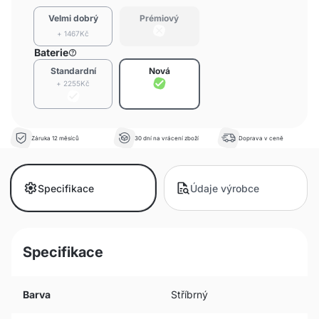
Velmi dobrý
Prémiový
+ 1467Kč
Baterie
Standardní
Nová
+ 2255Kč
Záruka 12 měsíců
30 dní na vrácení zboží
Doprava v ceně
Specifikace
Údaje výrobce
Specifikace
Barva
Stříbrný