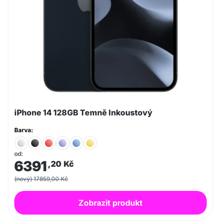
iPhone 14 128GB Temně Inkoustový
Barva:
od:
6391
,20
Kč
(nový) 17859,00 Kč
Zobrazit produkt