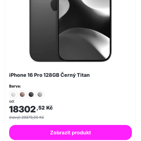
iPhone 16 Pro 128GB Černý Titan
Barva:
od:
18302
,52
Kč
(nový) 29379,00 Kč
Zobrazit produkt