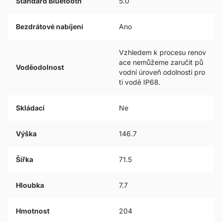
Standard Bluetooth
5.0
Bezdrátové nabíjení
Ano
Vzhledem k procesu renov
ace nemůžeme zaručit pů
Voděodolnost
vodní úroveň odolnosti pro
ti vodě IP68.
Skládací
Ne
Výška
146.7
Šířka
71.5
Hloubka
7.7
Hmotnost
204