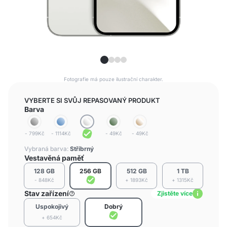
Fotografie má pouze ilustrační charakter.
VYBERTE SI SVŮJ REPASOVANÝ PRODUKT
Barva
- 799Kč
- 1114Kč
- 49Kč
- 49Kč
Vybraná barva:
Stříbrný
Vestavěná paměť
128 GB
256 GB
512 GB
1 TB
- 848Kč
+ 1893Kč
+ 1315Kč
Stav zařízení
Zjistěte více
Uspokojivý
Dobrý
+ 654Kč