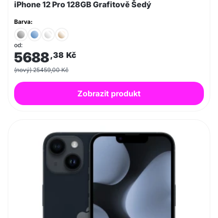
iPhone 12 Pro 128GB Grafitově Šedý
Barva:
od:
5688
,38
Kč
(nový) 25459,00 Kč
Zobrazit produkt