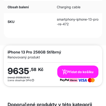
Obsah balení
Charging cable
smartphony-iphone-13-pro
SKU
-re-472
iPhone 13 Pro 256GB Stříbrný
Renovovaný produkt
9635
,58
Kč
Přidat do košíku
(nový) 31339,00 Kč
(cena obsahuje DPH)
Doporučené produkty v této kategorii