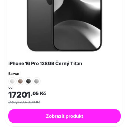
iPhone 16 Pro 128GB Černý Titan
Barva:
od:
17201
,05
Kč
(nový) 29379,00 Kč
Zobrazit produkt