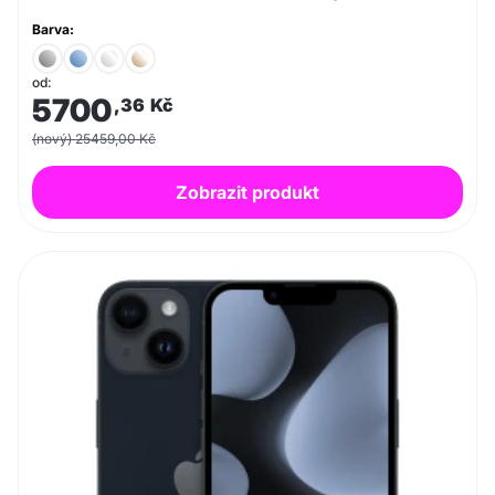
Barva:
od:
5700
,36
Kč
(nový) 25459,00 Kč
Zobrazit produkt