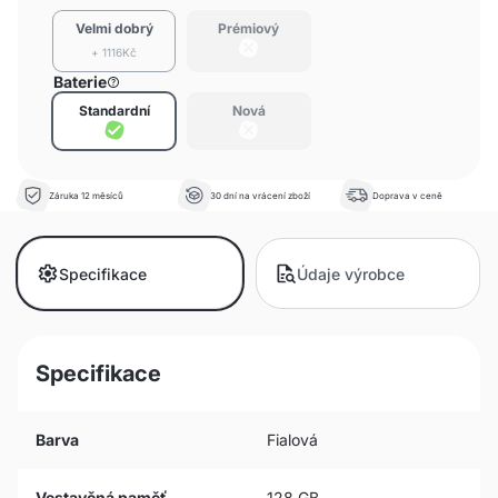
Velmi dobrý
Prémiový
+ 1116Kč
Baterie
Standardní
Nová
Záruka 12 měsíců
30 dní na vrácení zboží
Doprava v ceně
Specifikace
Údaje výrobce
Specifikace
Barva
Fialová
Vestavěná paměť
128 GB