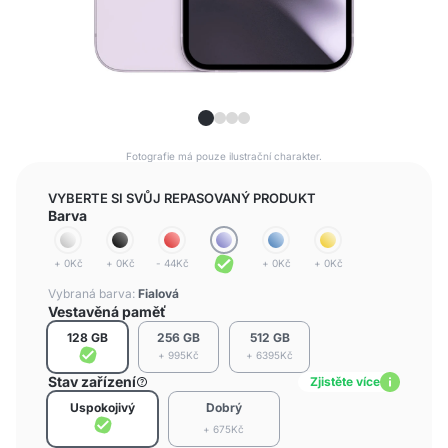
Fotografie má pouze ilustrační charakter.
VYBERTE SI SVŮJ REPASOVANÝ PRODUKT
Barva
+ 0Kč
+ 0Kč
- 44Kč
+ 0Kč
+ 0Kč
Vybraná barva:
Fialová
Vestavěná paměť
128 GB
256 GB
512 GB
+ 995Kč
+ 6395Kč
Stav zařízení
Zjistěte více
Uspokojivý
Dobrý
+ 675Kč