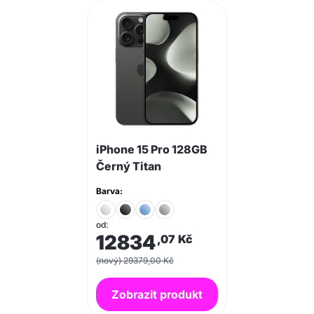
iPhone 15 Pro 128GB
Černý Titan
Barva:
od:
12834
,07
Kč
(nový) 29379,00 Kč
Zobrazit produkt