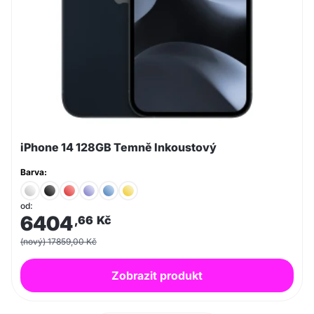
iPhone 14 128GB Temně Inkoustový
Barva:
od:
6404
,66
Kč
(nový) 17859,00 Kč
Zobrazit produkt