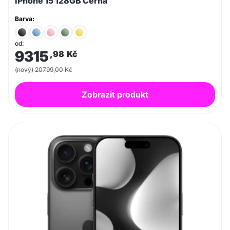
iPhone 15 128GB Černá
Barva:
od:
9315
,98
Kč
(nový) 20799,00 Kč
Zobrazit produkt